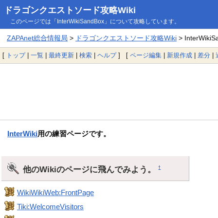
ドラゴンクエストソード攻略Wiki
このページでは「InterWikiSandBox」について攻略しています。
ZAPAnet総合情報局
>
ドラゴンクエストソード攻略Wiki
> InterWiki
[
トップ
|
一覧
|
最終更新
|
検索
|
ヘルプ
] [
ページ編集
|
新規作成
|
差分
|
InterWiki
用の練習ページです。
他のWikiのページに飛んでみよう。
†
WikiWikiWeb:FrontPage
Tiki:WelcomeVisitors