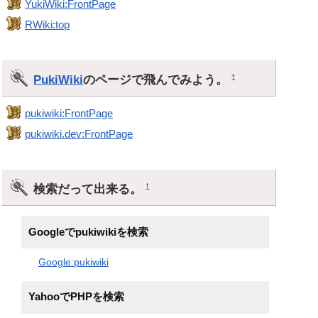
YukiWiki:FrontPage
RWiki:top
PukiWiki
のページで飛んでみよう。
†
pukiwiki:FrontPage
pukiwiki.dev:FrontPage
検索だって出来る。
†
Googleでpukiwikiを検索
Google:pukiwiki
YahooでPHPを検索