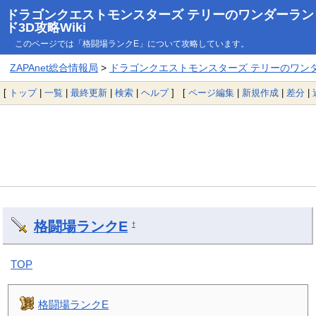
ドラゴンクエストモンスターズ テリーのワンダーラン
ド3D攻略Wiki
このページでは「格闘場ランクE」について攻略しています。
ZAPAnet総合情報局
>
ドラゴンクエストモンスターズ テリーのワンダー
[
トップ
|
一覧
|
最終更新
|
検索
|
ヘルプ
] [
ページ編集
|
新規作成
|
差分
|
格闘場ランクE
†
TOP
格闘場ランクE