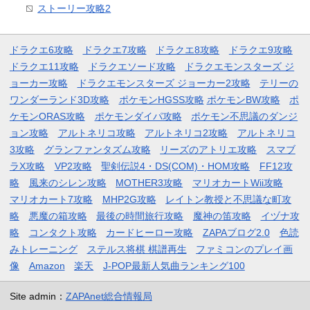
ストーリー攻略2
ドラクエ6攻略
ドラクエ7攻略
ドラクエ8攻略
ドラクエ9攻略
ドラクエ11攻略
ドラクエソード攻略
ドラクエモンスターズ ジ
ョーカー攻略
ドラクエモンスターズ ジョーカー2攻略
テリーの
ワンダーランド3D攻略
ポケモンHGSS攻略
ポケモンBW攻略
ポ
ケモンORAS攻略
ポケモンダイパ攻略
ポケモン不思議のダンジ
ョン攻略
アルトネリコ攻略
アルトネリコ2攻略
アルトネリコ
3攻略
グランファンタズム攻略
リーズのアトリエ攻略
スマブ
ラX攻略
VP2攻略
聖剣伝説4・DS(COM)・HOM攻略
FF12攻
略
風来のシレン攻略
MOTHER3攻略
マリオカートWii攻略
マリオカート7攻略
MHP2G攻略
レイトン教授と不思議な町攻
略
悪魔の箱攻略
最後の時間旅行攻略
魔神の笛攻略
イヅナ攻
略
コンタクト攻略
カードヒーロー攻略
ZAPAブログ2.0
色読
みトレーニング
ステルス将棋 棋譜再生
ファミコンのプレイ画
像
Amazon
楽天
J-POP最新人気曲ランキング100
Site admin：
ZAPAnet総合情報局