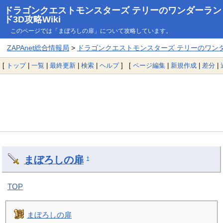
ドラゴンクエストモンスターズ テリーのワンダーラン
ド3D攻略Wiki
このページでは「まぼろしの扉」について攻略しています。
ZAPAnet総合情報局
>
ドラゴンクエストモンスターズ テリーのワンダー
[
トップ
|
一覧
|
最終更新
|
検索
|
ヘルプ
] [
ページ編集
|
新規作成
|
差分
|
まぼろしの扉
†
TOP
まぼろしの扉