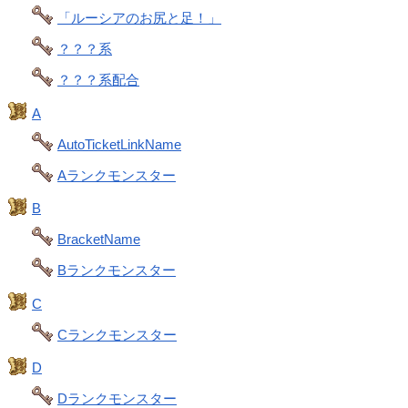
「ルーシアのお尻と足！」
？？？系
？？？系配合
A
AutoTicketLinkName
Aランクモンスター
B
BracketName
Bランクモンスター
C
Cランクモンスター
D
Dランクモンスター