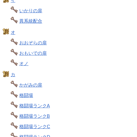
イ
いかりの扉
異系統配合
オ
おおぞらの扉
おもいでの扉
オノ
カ
かがみの扉
格闘場
格闘場ランクA
格闘場ランクB
格闘場ランクC
格闘場ランクD