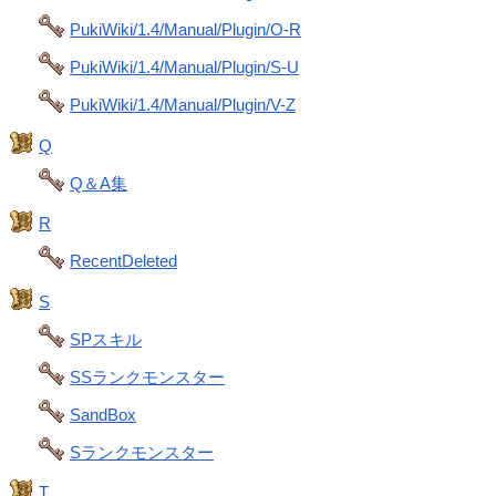
PukiWiki/1.4/Manual/Plugin/O-R
PukiWiki/1.4/Manual/Plugin/S-U
PukiWiki/1.4/Manual/Plugin/V-Z
Q
Q＆A集
R
RecentDeleted
S
SPスキル
SSランクモンスター
SandBox
Sランクモンスター
T