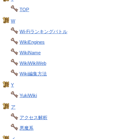
TOP
W
Wi-Fiランキングバトル
WikiEngines
WikiName
WikiWikiWeb
Wiki編集方法
Y
YukiWiki
ア
アクセス解析
悪魔系