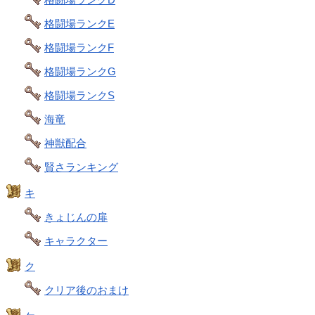
格闘場ランクE
格闘場ランクF
格闘場ランクG
格闘場ランクS
海竜
神獣配合
賢さランキング
キ
きょじんの扉
キャラクター
ク
クリア後のおまけ