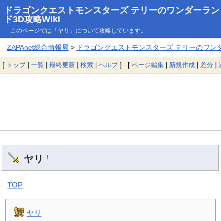
ドラゴンクエストモンスターズ テリーのワンダーラン
ド3D攻略Wiki
このページでは「ヤリ」について攻略しています。
ZAPAnet総合情報局
>
ドラゴンクエストモンスターズ テリーのワンダー
[
トップ
|
一覧
|
最終更新
|
検索
|
ヘルプ
] [
ページ編集
|
新規作成
|
差分
|
ヤリ
†
TOP
ヤリ