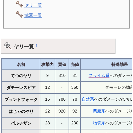
ヤリ一覧
武器一覧
ヤリ一覧
†
名前
攻撃力
買値
売値
特殊効果
9
310
31
スライム系
へのダメージ
てつのヤリ
12
-
350
ダモーレの効
ダモーレスピア
16
780
78
自然系
へのダメージが5％U
プラントフォーク
22
920
92
悪魔系
へのダメージが
はじゃのやり
28
-
230
物質系
へのダメージが
パルチザン