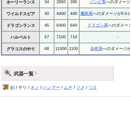
34
2850
285
ゾンビ系
へのダメージ
ホーリーランス
40
4400
440
魔獣系
へのダメージが5％U
ワイルドスピア
45
6400
640
ドラゴン系
へのダメージ
ドラゴンランス
57
7100
710
-
ハルベルト
68
11000
1100
自然系
へのダメージが
グラコスのやり
武器一覧
†
剣
/ ヤリ /
オノ
/
ハンマー
/
ムチ
/
ツメ
/
つえ