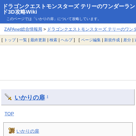
ドラゴンクエストモンスターズ テリーのワンダーラン
ド3D攻略Wiki
このページでは「いかりの扉」について攻略しています。
ZAPAnet総合情報局
>
ドラゴンクエストモンスターズ テリーのワンダー
[
トップ
|
一覧
|
最終更新
|
検索
|
ヘルプ
] [
ページ編集
|
新規作成
|
差分
|
いかりの扉
†
TOP
いかりの扉