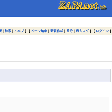
新
|
検索
|
ヘルプ
] [
ページ編集
|
新規作成
|
差分
|
過去ログ
] [
ログイン
]