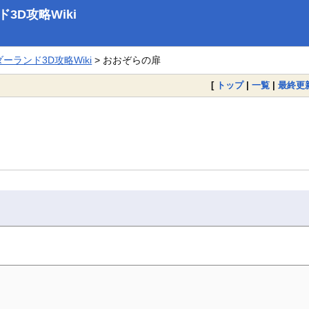
D攻略Wiki
ランド3D攻略Wiki
> おおぞらの扉
[
トップ
|
一覧
|
最終更