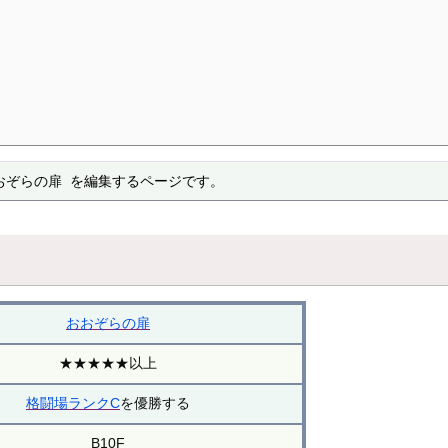
おぞらの扉 を編集するページです。
おおぞらの扉
★★★★★以上
格闘場ランクC
を優勝する
B10F