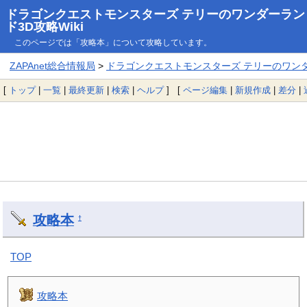
ドラゴンクエストモンスターズ テリーのワンダーラン
ド3D攻略Wiki
このページでは「攻略本」について攻略しています。
ZAPAnet総合情報局
>
ドラゴンクエストモンスターズ テリーのワンダー
[
トップ
|
一覧
|
最終更新
|
検索
|
ヘルプ
] [
ページ編集
|
新規作成
|
差分
|
攻略本
†
TOP
攻略本