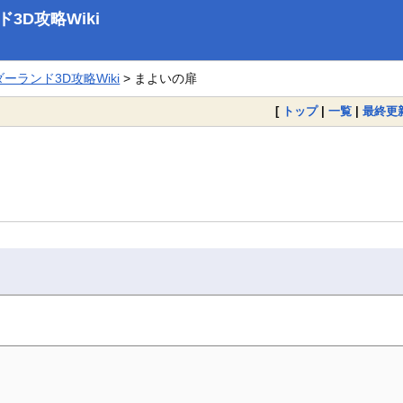
D攻略Wiki
ランド3D攻略Wiki
> まよいの扉
[
トップ
|
一覧
|
最終更