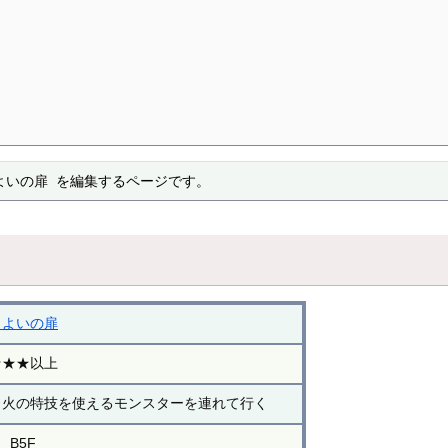
よいの扉 を編集するページです。
まよいの扉
★★★以上
、火の特技を使えるモンスターを連れて行く
B5F