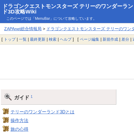
ドラゴンクエストモンスターズ テリーのワンダーラン
ド3D攻略Wiki
このページでは「MenuBar」について攻略しています。
ZAPAnet総合情報局
>
ドラゴンクエストモンスターズ テリーのワンダー
[
トップ
|
一覧
|
最終更新
|
検索
|
ヘルプ
] [
ページ編集
|
新規作成
|
差分
|
ガイド
†
テリーのワンダーランド3Dとは
操作方法
旅の心得