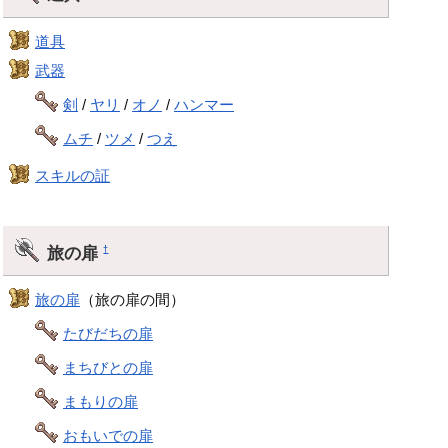
道具
武器
剣
/
ヤリ
/
オノ
/
ハンマー
ムチ
/
ツメ
/
つえ
スキルの証
旅の扉
†
旅の扉
（旅の扉の間）
たびだちの扉
まちびとの扉
まもりの扉
おもいでの扉