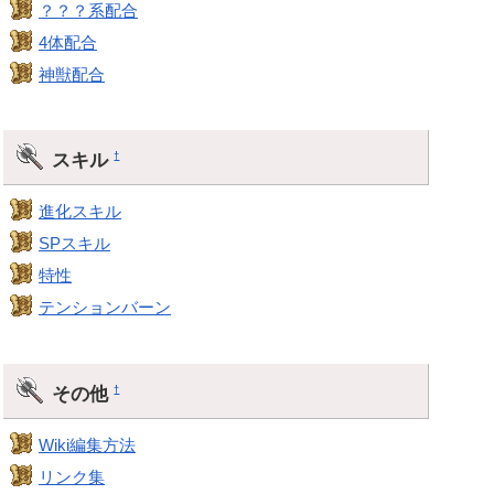
？？？系配合
4体配合
神獣配合
スキル
†
進化スキル
SPスキル
特性
テンションバーン
その他
†
Wiki編集方法
リンク集