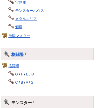
宝物庫
モンスターハウス
メタルエリア
酒場
他国マスター
格闘場
†
格闘場
G
/
F
/
E
/
D
C
/
B
/
A
/
S
モンスター
†