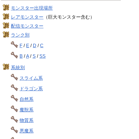
モンスター出現場所
レアモンスター
（巨大モンスター含む）
配信モンスター
ランク別
F
/
E
/
D
/
C
B
/
A
/
S
/
SS
系統別
スライム系
ドラゴン系
自然系
魔獣系
物質系
悪魔系