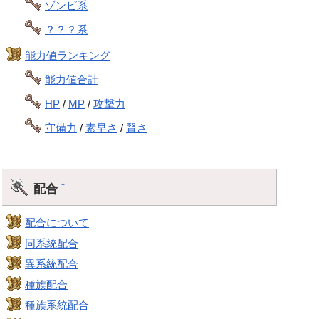
ゾンビ系
？？？系
能力値ランキング
能力値合計
HP
/
MP
/
攻撃力
守備力
/
素早さ
/
賢さ
配合
†
配合について
同系統配合
異系統配合
種族配合
種族系統配合