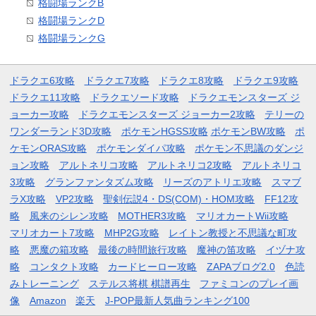
格闘場ランクB
格闘場ランクD
格闘場ランクG
ドラクエ6攻略
ドラクエ7攻略
ドラクエ8攻略
ドラクエ9攻略
ドラクエ11攻略
ドラクエソード攻略
ドラクエモンスターズ ジ
ョーカー攻略
ドラクエモンスターズ ジョーカー2攻略
テリーの
ワンダーランド3D攻略
ポケモンHGSS攻略
ポケモンBW攻略
ポ
ケモンORAS攻略
ポケモンダイパ攻略
ポケモン不思議のダンジ
ョン攻略
アルトネリコ攻略
アルトネリコ2攻略
アルトネリコ
3攻略
グランファンタズム攻略
リーズのアトリエ攻略
スマブ
ラX攻略
VP2攻略
聖剣伝説4・DS(COM)・HOM攻略
FF12攻
略
風来のシレン攻略
MOTHER3攻略
マリオカートWii攻略
マリオカート7攻略
MHP2G攻略
レイトン教授と不思議な町攻
略
悪魔の箱攻略
最後の時間旅行攻略
魔神の笛攻略
イヅナ攻
略
コンタクト攻略
カードヒーロー攻略
ZAPAブログ2.0
色読
みトレーニング
ステルス将棋 棋譜再生
ファミコンのプレイ画
像
Amazon
楽天
J-POP最新人気曲ランキング100