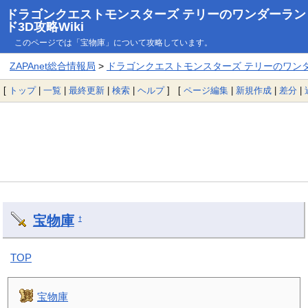
ドラゴンクエストモンスターズ テリーのワンダーラン
ド3D攻略Wiki
このページでは「宝物庫」について攻略しています。
ZAPAnet総合情報局
>
ドラゴンクエストモンスターズ テリーのワンダー
[
トップ
|
一覧
|
最終更新
|
検索
|
ヘルプ
] [
ページ編集
|
新規作成
|
差分
|
宝物庫
†
TOP
宝物庫