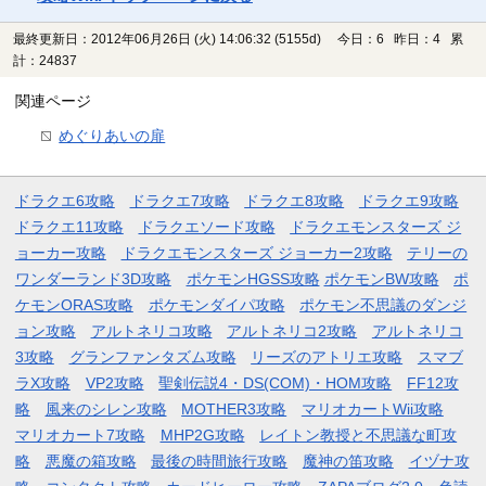
最終更新日：2012年06月26日 (火) 14:06:32
(5155d)
今日：6 昨日：4 累
計：24837
関連ページ
めぐりあいの扉
ドラクエ6攻略
ドラクエ7攻略
ドラクエ8攻略
ドラクエ9攻略
ドラクエ11攻略
ドラクエソード攻略
ドラクエモンスターズ ジ
ョーカー攻略
ドラクエモンスターズ ジョーカー2攻略
テリーの
ワンダーランド3D攻略
ポケモンHGSS攻略
ポケモンBW攻略
ポ
ケモンORAS攻略
ポケモンダイパ攻略
ポケモン不思議のダンジ
ョン攻略
アルトネリコ攻略
アルトネリコ2攻略
アルトネリコ
3攻略
グランファンタズム攻略
リーズのアトリエ攻略
スマブ
ラX攻略
VP2攻略
聖剣伝説4・DS(COM)・HOM攻略
FF12攻
略
風来のシレン攻略
MOTHER3攻略
マリオカートWii攻略
マリオカート7攻略
MHP2G攻略
レイトン教授と不思議な町攻
略
悪魔の箱攻略
最後の時間旅行攻略
魔神の笛攻略
イヅナ攻