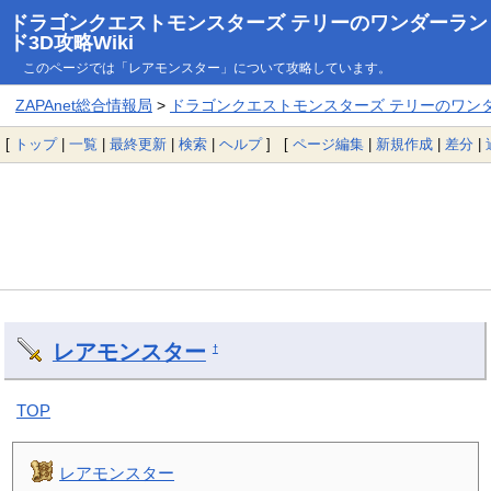
ドラゴンクエストモンスターズ テリーのワンダーラン
ド3D攻略Wiki
このページでは「レアモンスター」について攻略しています。
ZAPAnet総合情報局
>
ドラゴンクエストモンスターズ テリーのワンダー
[
トップ
|
一覧
|
最終更新
|
検索
|
ヘルプ
] [
ページ編集
|
新規作成
|
差分
|
レアモンスター
†
TOP
レアモンスター