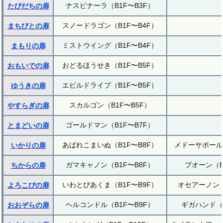
ナスビナーラ（B1F〜B3F）
たびだちの扉
スノードラゴン（B1F〜B4F）
まちびとの扉
ミストウイング（B1F〜B4F）
まもりの扉
おどるほうせき（B1F〜B5F）
おもいでの扉
エビルドライブ（B1F〜B5F）
ゆうきの扉
スカルゴン（B1F〜B5F）
やすらぎの扉
ゴールドマン（B1F〜B7F）
とまどいの扉
あばれこまいぬ（B1F〜B8F）
メドーサボール（
いかりの扉
ガマキャノン（B1F〜B8F）
ブオーン（B
ちからの扉
いわとびあくま（B1F〜B9F）
オセアーノン（
よろこびの扉
ヘルコンドル（B1F〜B9F）
ギガハンド（B
おおぞらの扉