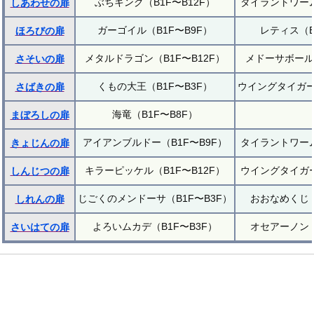
ぶちキング（B1F〜B12F）
タイラントワーム
しあわせの扉
ガーゴイル（B1F〜B9F）
レティス（B
ほろびの扉
メタルドラゴン（B1F〜B12F）
メドーサボール（
さそいの扉
くもの大王（B1F〜B3F）
ウイングタイガー（
さばきの扉
海竜（B1F〜B8F）
まぼろしの扉
アイアンブルドー（B1F〜B9F）
タイラントワーム
きょじんの扉
キラーピッケル（B1F〜B12F）
ウイングタイガー
しんじつの扉
じごくのメンドーサ（B1F〜B3F）
おおなめくじ（
しれんの扉
よろいムカデ（B1F〜B3F）
オセアーノン（
さいはての扉