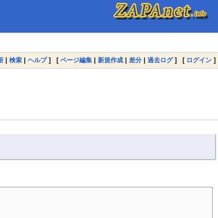
新
|
検索
|
ヘルプ
] [
ページ編集
|
新規作成
|
差分
|
過去ログ
] [
ログイン
]