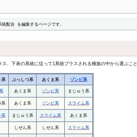
系統配合 を編集するページです。
ラス、下表の系統に従って1系統プラスされる種族の中から選ぶこ
う系
ぶっしつ系
あくま系
ゾンビ系
系
あくま系
ゾンビ系
まじゅう系
つ系
あくま系
ゾンビ系
スライム系
ン系
まじゅう系
スライム系
あくま系
しぜん系
しぜん系
スライム系