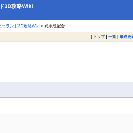
D攻略Wiki
ランド3D攻略Wiki
> 異系統配合
[
トップ
|
一覧
|
最終更