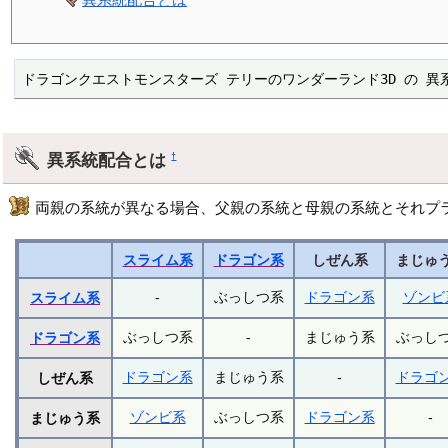
ドラゴンクエストモンスターズ テリーのワンダーランド3D の 異
異系統配合とは
†
両親の系統が異なる場合、父親の系統と母親の系統とそれプ
スライム系
ドラゴン系
しぜん系
まじゅ
-
ぶっしつ系
ドラゴン系
ゾンビ
スライム系
ぶっしつ系
-
まじゅう系
ぶっし
ドラゴン系
ドラゴン系
まじゅう系
-
ドラゴ
しぜん系
ゾンビ系
ぶっしつ系
ドラゴン系
-
まじゅう系