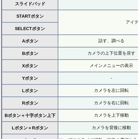
スライドパッド
STARTボタン
アイテ
SELECTボタン
話す、調べる
Aボタン
カメラの上下位置を戻す
Bボタン
メインメニューの表示
Xボタン
-
Yボタン
カメラを左に回転
Lボタン
カメラを右に回転
Rボタン
カメラを上下移動
Bボタン＋十字ボタン上下
カメラを背後に移動
Lボタン＋Rボタン