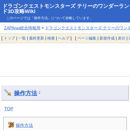
ドラゴンクエストモンスターズ テリーのワンダーラン
ド3D攻略Wiki
このページでは「操作方法」について攻略しています。
ZAPAnet総合情報局
>
ドラゴンクエストモンスターズ テリーのワンダー
[
トップ
|
一覧
|
最終更新
|
検索
|
ヘルプ
] [
ページ編集
|
新規作成
|
差分
|
操作方法
†
TOP
操作方法