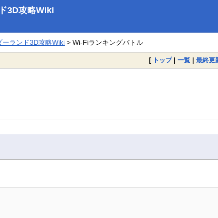
D攻略Wiki
ランド3D攻略Wiki
> Wi-Fiランキングバトル
[
トップ
|
一覧
|
最終更