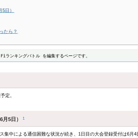
月5日）
なったら？
-Fiランキングバトル を編集するページです。
催予定。
年6月5日）
†
集中による通信困難な状況が続き、1日目の大会登録受付は6月4日(月)2