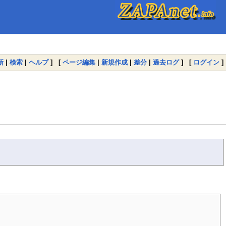
新
|
検索
|
ヘルプ
] [
ページ編集
|
新規作成
|
差分
|
過去ログ
] [
ログイン
]