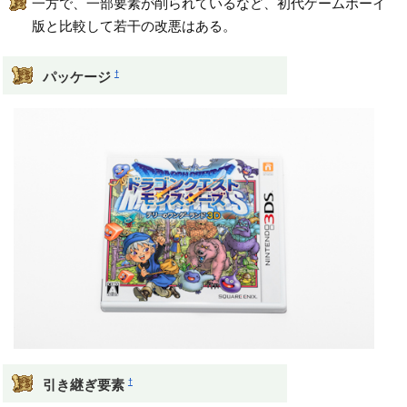
一方で、一部要素が削られているなど、初代ゲームボーイ
版と比較して若干の改悪はある。
†
パッケージ
†
引き継ぎ要素