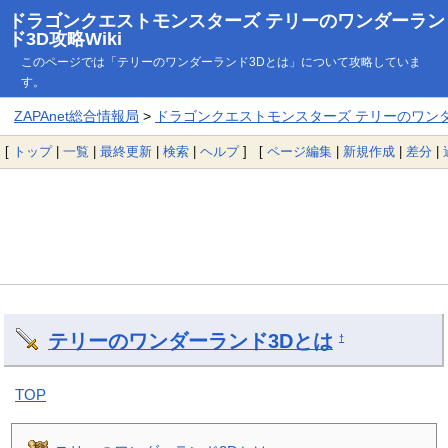
ドラゴンクエストモンスターズ テリーのワンダーラン
ド3D攻略Wiki
このページでは「テリーのワンダーランド3Dとは」について攻略していま
す。
ZAPAnet総合情報局
>
ドラゴンクエストモンスターズ テリーのワンダー
[
トップ
|
一覧
|
最終更新
|
検索
|
ヘルプ
] [
ページ編集
|
新規作成
|
差分
|
テリーのワンダーランド3Dとは
†
TOP