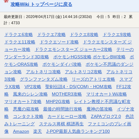
攻略Wiki トップページに戻る
最終更新日：2020年04月17日 (金) 14:44:16
(2302d)
今日：5 昨日：2 累
計：4733
ドラクエ6攻略
ドラクエ7攻略
ドラクエ8攻略
ドラクエ9攻略
ドラクエ11攻略
ドラクエソード攻略
ドラクエモンスターズ ジ
ョーカー攻略
ドラクエモンスターズ ジョーカー2攻略
テリーの
ワンダーランド3D攻略
ポケモンHGSS攻略
ポケモンBW攻略
ポ
ケモンORAS攻略
ポケモンダイパ攻略
ポケモン不思議のダンジ
ョン攻略
アルトネリコ攻略
アルトネリコ2攻略
アルトネリコ
3攻略
グランファンタズム攻略
リーズのアトリエ攻略
スマブ
ラX攻略
VP2攻略
聖剣伝説4・DS(COM)・HOM攻略
FF12攻
略
風来のシレン攻略
MOTHER3攻略
マリオカートWii攻略
マリオカート7攻略
MHP2G攻略
レイトン教授と不思議な町攻
略
悪魔の箱攻略
最後の時間旅行攻略
魔神の笛攻略
イヅナ攻
略
コンタクト攻略
カードヒーロー攻略
ZAPAブログ2.0
色読
みトレーニング
ステルス将棋 棋譜再生
ファミコンのプレイ画
像
Amazon
楽天
J-POP最新人気曲ランキング100