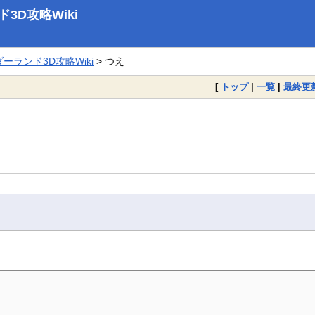
D攻略Wiki
ランド3D攻略Wiki
> つえ
[
トップ
|
一覧
|
最終更