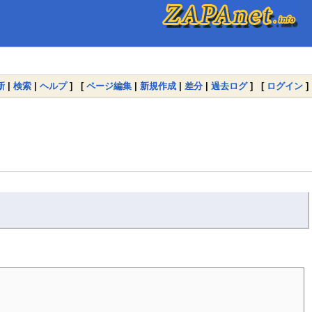
新
|
検索
|
ヘルプ
] [
ページ編集
|
新規作成
|
差分
|
過去ログ
] [
ログイン
]