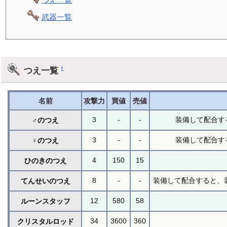
武器一覧
つえ一覧
†
名前
攻撃力
買値
売値
3
-
-
装備して配合す
♂のつえ
3
-
-
装備して配合す
♀のつえ
4
150
15
ひのきのつえ
8
-
-
装備して配合すると、
てんせいのつえ
12
580
58
ルーンスタッフ
34
3600
360
クリスタルロッド