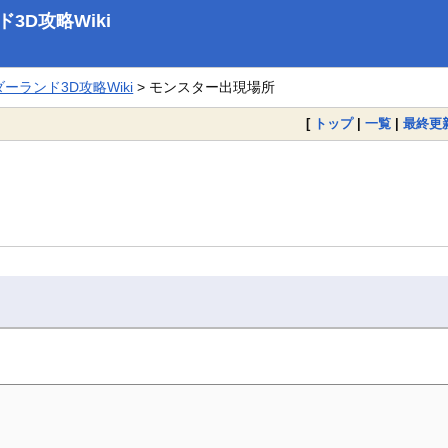
D攻略Wiki
ランド3D攻略Wiki
> モンスター出現場所
[
トップ
|
一覧
|
最終更