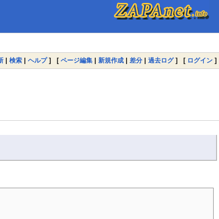
新
|
検索
|
ヘルプ
] [
ページ編集
|
新規作成
|
差分
|
過去ログ
] [
ログイン
]