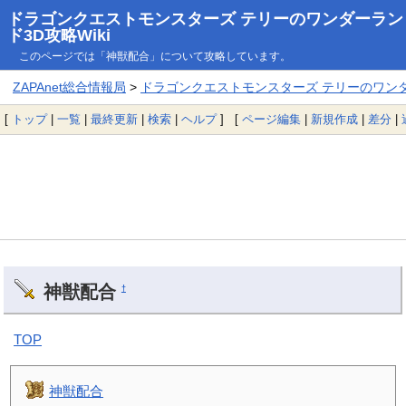
ドラゴンクエストモンスターズ テリーのワンダーラン
ド3D攻略Wiki
このページでは「神獣配合」について攻略しています。
ZAPAnet総合情報局
>
ドラゴンクエストモンスターズ テリーのワンダー
[
トップ
|
一覧
|
最終更新
|
検索
|
ヘルプ
] [
ページ編集
|
新規作成
|
差分
|
神獣配合
†
TOP
神獣配合