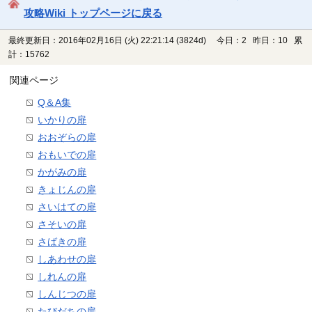
攻略Wiki トップページに戻る
最終更新日：2016年02月16日 (火) 22:21:14
(3824d)
今日：2 昨日：10 累
計：15762
関連ページ
Q＆A集
いかりの扉
おおぞらの扉
おもいでの扉
かがみの扉
きょじんの扉
さいはての扉
さそいの扉
さばきの扉
しあわせの扉
しれんの扉
しんじつの扉
たびだちの扉