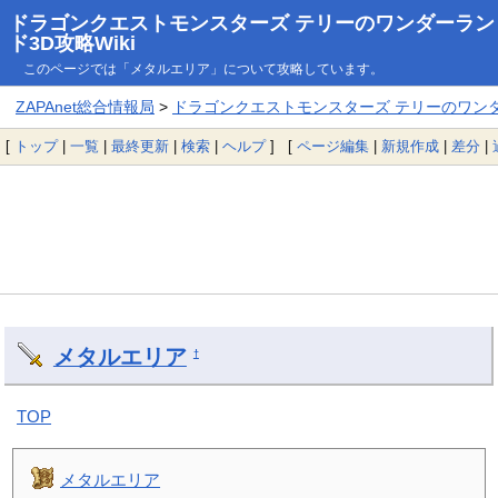
ドラゴンクエストモンスターズ テリーのワンダーラン
ド3D攻略Wiki
このページでは「メタルエリア」について攻略しています。
ZAPAnet総合情報局
>
ドラゴンクエストモンスターズ テリーのワンダー
[
トップ
|
一覧
|
最終更新
|
検索
|
ヘルプ
] [
ページ編集
|
新規作成
|
差分
|
メタルエリア
†
TOP
メタルエリア