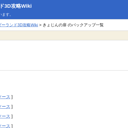
D攻略Wiki
います。
ランド3D攻略Wiki
> きょじんの扉 のバックアップ一覧
ソース
]
ソース
]
ソース
]
ソース
]