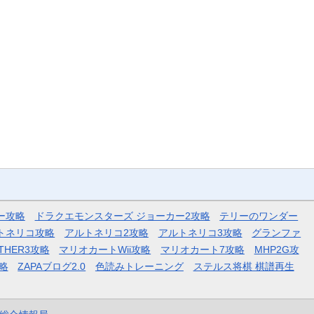
ー攻略
ドラクエモンスターズ ジョーカー2攻略
テリーのワンダー
トネリコ攻略
アルトネリコ2攻略
アルトネリコ3攻略
グランファ
THER3攻略
マリオカートWii攻略
マリオカート7攻略
MHP2G攻
略
ZAPAブログ2.0
色読みトレーニング
ステルス将棋 棋譜再生