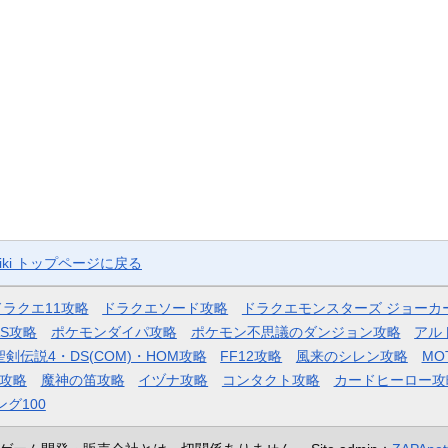
ki トップページに戻る
ドラクエ11攻略
ドラクエソード攻略
ドラクエモンスターズ ジョーカ
AS攻略
ポケモンダイパ攻略
ポケモン不思議のダンジョン攻略
アル
聖剣伝説4・DS(COM)・HOM攻略
FF12攻略
風来のシレン攻略
MO
攻略
魔神の笛攻略
イヅナ攻略
コンタクト攻略
カードヒーロー攻
ング100