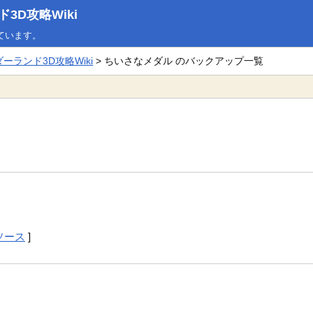
D攻略Wiki
ています。
ランド3D攻略Wiki
> ちいさなメダル のバックアップ一覧
ソース
]