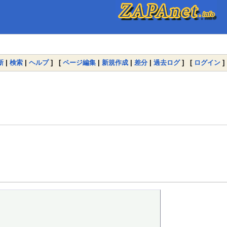
新
|
検索
|
ヘルプ
] [
ページ編集
|
新規作成
|
差分
|
過去ログ
] [
ログイン
]