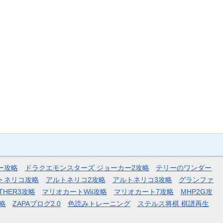
ー攻略
ドラクエモンスターズ ジョーカー2攻略
テリーのワンダー
トネリコ攻略
アルトネリコ2攻略
アルトネリコ3攻略
グランファ
THER3攻略
マリオカートWii攻略
マリオカート7攻略
MHP2G攻
略
ZAPAブログ2.0
色読みトレーニング
ステルス将棋 棋譜再生