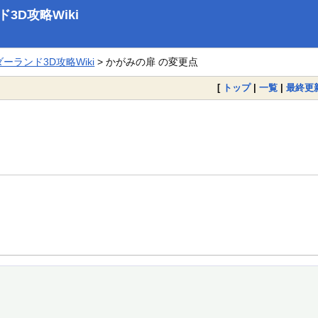
D攻略Wiki
ランド3D攻略Wiki
> かがみの扉 の変更点
[
トップ
|
一覧
|
最終更