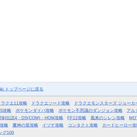
ki トップページに戻る
ドラクエ11攻略
ドラクエソード攻略
ドラクエモンスターズ ジョーカ
AS攻略
ポケモンダイパ攻略
ポケモン不思議のダンジョン攻略
アル
聖剣伝説4・DS(COM)・HOM攻略
FF12攻略
風来のシレン攻略
MO
攻略
魔神の笛攻略
イヅナ攻略
コンタクト攻略
カードヒーロー攻
ング100