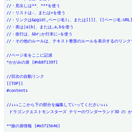
//・見出しは**、***を使う

//・リストは-、または+を使う

//・リンクは&pgid(,ページ名);、または[[]]、[[ページ名:URL]
//・表は|a|b|、または,a,bを使う

//・改行は、&br;か行末に~を使う

//・その他のルールは、テキスト整形のルールを表示するのリンクで
//ページ名をここに記述

*かがみの扉 [#nb8f139f]

//目次の自動リンク

[[TOP]]

#contents

//↓↓↓ここから下の部分を編集していってください↓↓↓

 ドラゴンクエストモンスターズ テリーのワンダーランド3D の かがみの扉 を編集するページです。

**旅の扉情報 [#m3715646]
