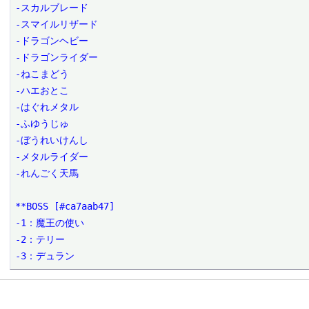
-スカルブレード

-スマイルリザード

-ドラゴンヘビー

-ドラゴンライダー

-ねこまどう

-ハエおとこ

-はぐれメタル

-ふゆうじゅ

-ぼうれいけんし

-メタルライダー

-れんごく天馬

**BOSS [#ca7aab47]

-1：魔王の使い

-2：テリー

-3：デュラン