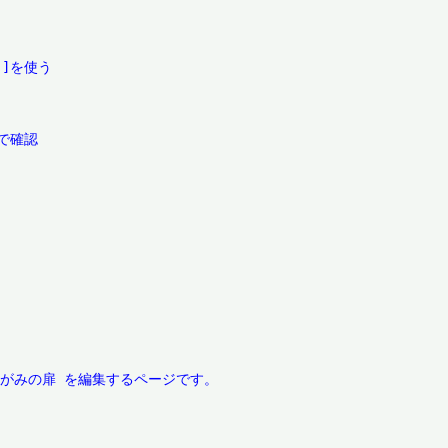
]を使う

確認
