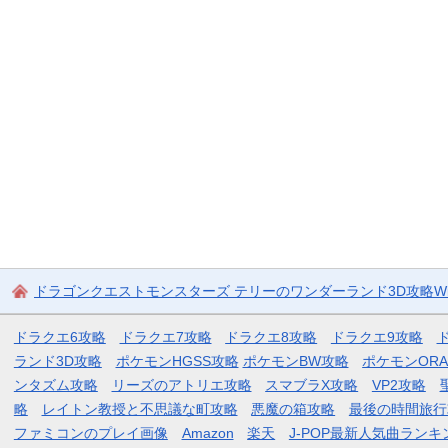
ドラゴンクエストモンスターズ テリーのワンダーランド3D攻略Wi
ドラクエ6攻略
ドラクエ7攻略
ドラクエ8攻略
ドラクエ9攻略
ランド3D攻略
ポケモンHGSS攻略
ポケモンBW攻略
ポケモンOR
ンタズム攻略
リーズのアトリエ攻略
スマブラX攻略
VP2攻略
略
レイトン教授と不思議な町攻略
悪魔の箱攻略
最後の時間旅行
ファミコンのプレイ画像
Amazon
楽天
J-POP最新人気曲ランキ