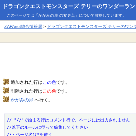
ドラゴンクエストモンスターズ テリーのワンダーランド3
このページでは「かがみの扉 の変更点」について攻略しています。
ZAPAnet総合情報局
>
ドラゴンクエストモンスターズ テリーのワンダー
追加された行は
この色
です。
削除された行は
この色
です。
かがみの扉
へ行く。
// "//"で始まる行はコメント行で、ページには出力されません

//以下のルールに従って編集してください

//・ページ名は*を使う
