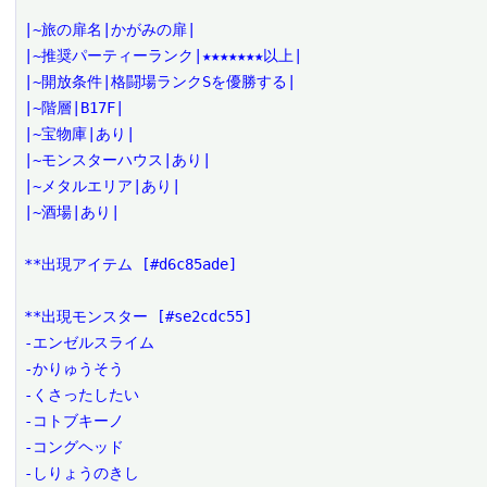
|~旅の扉名|かがみの扉|

|~推奨パーティーランク|★★★★★★★以上|

|~開放条件|格闘場ランクSを優勝する|

|~階層|B17F|

|~宝物庫|あり|

|~モンスターハウス|あり|

|~メタルエリア|あり|

|~酒場|あり|

**出現アイテム [#d6c85ade]

**出現モンスター [#se2cdc55]

-エンゼルスライム

-かりゅうそう

-くさったしたい

-コトブキーノ

-コングヘッド

-しりょうのきし
