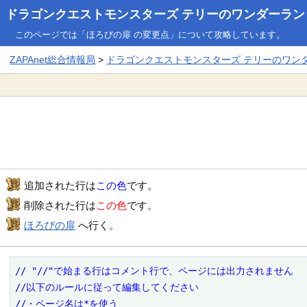
ドラゴンクエストモンスターズ テリーのワンダーランド3
このページでは「ほろびの扉 の変更点」について攻略しています。
ZAPAnet総合情報局
>
ドラゴンクエストモンスターズ テリーのワンダー
追加された行は
この色
です。
削除された行は
この色
です。
ほろびの扉
へ行く。
// "//"で始まる行はコメント行で、ページには出力されません

//以下のルールに従って編集してください

//・ページ名は*を使う
