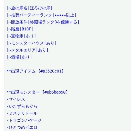
|~旅の扉名|ほろびの扉|

|~推奨パーティーランク|★★★★★以上|

|~開放条件|格闘場ランクBを優勝する|

|~階層|B10F|

|~宝物庫|あり|

|~モンスターハウス|あり|

|~メタルエリア|あり|

|~酒場|あり|

**出現アイテム [#p3526c01]

**出現モンスター [#ub5bab50]

-サイレス

-いたずらもぐら

-ミステリドール

-ドラゴンバゲージ

-ひとつめピエロ
