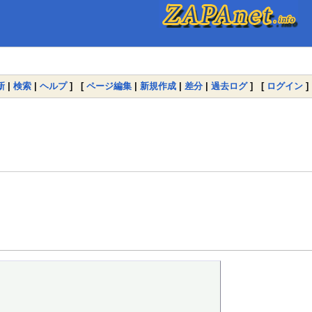
新
|
検索
|
ヘルプ
] [
ページ編集
|
新規作成
|
差分
|
過去ログ
] [
ログイン
]