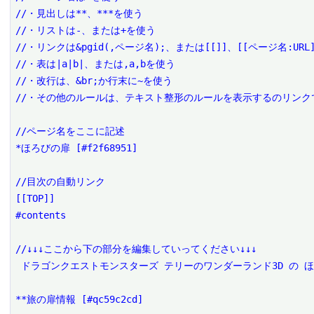
//・見出しは**、***を使う

//・リストは-、または+を使う

//・リンクは&pgid(,ページ名);、または[[]]、[[ページ名:URL]
//・表は|a|b|、または,a,bを使う

//・改行は、&br;か行末に~を使う

//・その他のルールは、テキスト整形のルールを表示するのリンクで
//ページ名をここに記述

*ほろびの扉 [#f2f68951]

//目次の自動リンク

[[TOP]]

#contents

//↓↓↓ここから下の部分を編集していってください↓↓↓

 ドラゴンクエストモンスターズ テリーのワンダーランド3D の ほろびの扉 を編集するページです。

**旅の扉情報 [#qc59c2cd]
