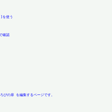
]を使う

確認
