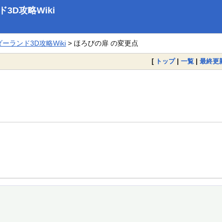
D攻略Wiki
ランド3D攻略Wiki
> ほろびの扉 の変更点
[
トップ
|
一覧
|
最終更