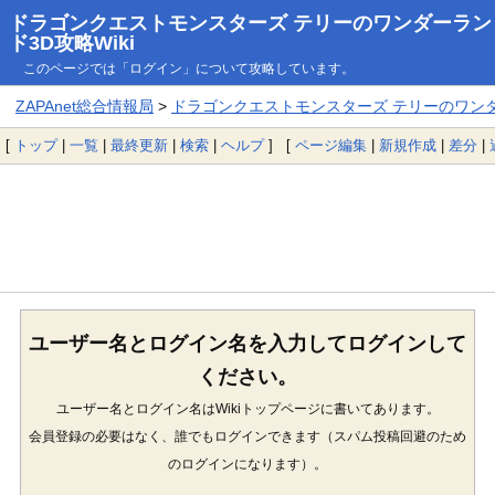
ドラゴンクエストモンスターズ テリーのワンダーラン
ド3D攻略Wiki
このページでは「ログイン」について攻略しています。
ZAPAnet総合情報局
>
ドラゴンクエストモンスターズ テリーのワンダー
[
トップ
|
一覧
|
最終更新
|
検索
|
ヘルプ
] [
ページ編集
|
新規作成
|
差分
|
ユーザー名とログイン名を入力してログインして
ください。
ユーザー名とログイン名はWikiトップページに書いてあります。
会員登録の必要はなく、誰でもログインできます（スパム投稿回避のため
のログインになります）。