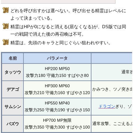
どれを呼び出すかは選べない。呼び出せる精霊はレベルに
よって決まっている。
精霊はHPが0になると消える(居なくなる)が、DS版では同
一の戦闘で消えた後の再召喚は不可。
精霊は、先頭のキャラと同じぐらい狙われやすい。
名前
パラメータ
HP200 MP50
通常
タッツウ
攻撃力180 守備力150 すばやさ80
HP300 MP60
かみつき、ツノ突き
デアゴ
攻撃力210 守備力160 すばやさ120
HP550 MP40
ドラゴン
ぎり、ゾ
サムシン
攻撃力250 守備力190 すばやさ150
HP700 MP無限
通常攻撃、こごえる
バズウ
攻撃力350 守備力300 すばやさ100