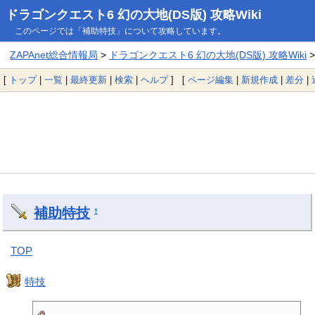
ドラゴンクエスト6 幻の大地(DS版) 攻略Wiki
このページでは「補助特技」について攻略しています。
ZAPAnet総合情報局
>
ドラゴンクエスト6 幻の大地(DS版) 攻略Wiki
>
[
トップ
|
一覧
|
最終更新
|
検索
|
ヘルプ
] [
ページ編集
|
新規作成
|
差分
|
補助特技
†
TOP
特技