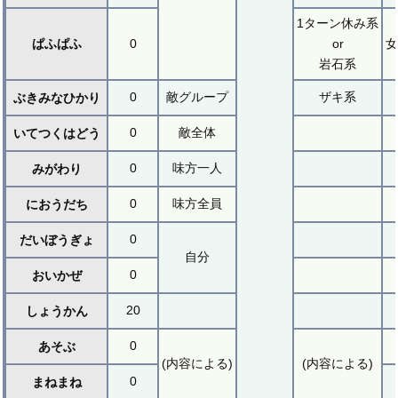
1ターン休み系
ぱふぱふ
0
or
女
岩石系
0
敵グループ
ザキ系
ぶきみなひかり
0
敵全体
いてつくはどう
0
味方一人
みがわり
0
味方全員
におうだち
0
だいぼうぎょ
自分
0
おいかぜ
20
しょうかん
0
あそぶ
(内容による)
(内容による)
0
まねまね