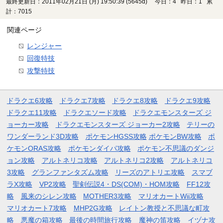
最終更新日：2011年02月21日 (月) 19:50:39
(5645d)
今日：4 昨日：1 累
計：7015
関連ページ
レンジャー
回復特技
攻撃特技
ドラクエ6攻略
ドラクエ7攻略
ドラクエ8攻略
ドラクエ9攻略
ドラクエ11攻略
ドラクエソード攻略
ドラクエモンスターズ ジ
ョーカー攻略
ドラクエモンスターズ ジョーカー2攻略
テリーの
ワンダーランド3D攻略
ポケモンHGSS攻略
ポケモンBW攻略
ポ
ケモンORAS攻略
ポケモンダイパ攻略
ポケモン不思議のダンジ
ョン攻略
アルトネリコ攻略
アルトネリコ2攻略
アルトネリコ
3攻略
グランファンタズム攻略
リーズのアトリエ攻略
スマブ
ラX攻略
VP2攻略
聖剣伝説4・DS(COM)・HOM攻略
FF12攻
略
風来のシレン攻略
MOTHER3攻略
マリオカートWii攻略
マリオカート7攻略
MHP2G攻略
レイトン教授と不思議な町攻
略
悪魔の箱攻略
最後の時間旅行攻略
魔神の笛攻略
イヅナ攻