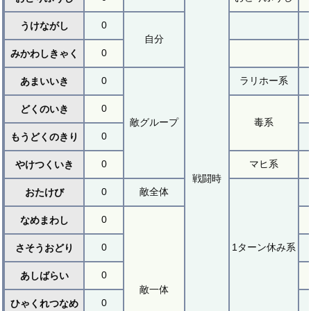
0
うけながし
自分
0
みかわしきゃく
0
ラリホー系
あまいいき
0
どくのいき
敵グループ
毒系
0
もうどくのきり
0
マヒ系
やけつくいき
戦闘時
0
敵全体
おたけび
0
なめまわし
0
1ターン休み系
さそうおどり
0
あしばらい
敵一体
0
ひゃくれつなめ