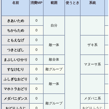
名前
消費MP
範囲
使うとき
系統
0
きあいため
自分
0
ちからため
0
ともえなげ
敵一体
ザキ系
0
つきとばし
0
敵全体
まぶしいひかり
マヌーサ系
0
敵グループ
すなけむり
0
ふしぎなおどり
敵一体
0
マホトラおどり
0
メダパニ系
メダパニダンス
敵グループ
0
おどりふうじ
おどりふうじ