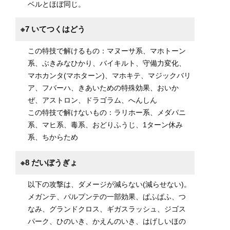
ベルとほぼ同じ。
※7 いてつくはどう
この特技で解けるもの：マヌーサ系、マホトーン
系、ぶきみなひかり、バイキルト、守備力変化、
マホカンタ(マホターン)、マホキテ、マジックバリ
ア、フバーハ、きあいための特殊効果、おいか
ぜ、アストロン、ドラゴラム、へんしん
この特技で解けないもの：ラリホー系、メダパニ
系、マヒ系、毒系、おどりふうじ、1ターン休み
系、ちからため
※8 だいぼうぎょ
以下の攻撃は、ダメージが減らない(減らせない)。
メガンテ、パルプンテの一部効果、ぱふぱふ、つ
なみ、グランドクロス、ギガスラッシュ、ジゴス
パーク、ひのいき、かえんのいき、はげしいほの