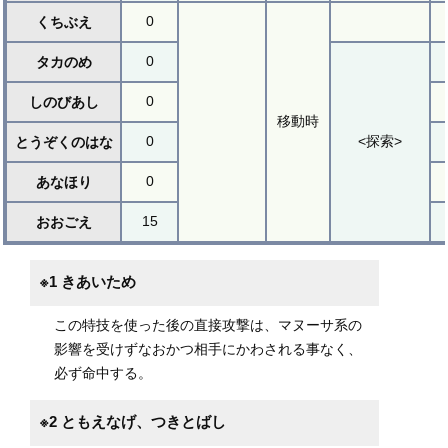
0
くちぶえ
0
タカのめ
0
しのびあし
移動時
0
<探索>
とうぞくのはな
0
あなほり
15
おおごえ
※1 きあいため
この特技を使った後の直接攻撃は、マヌーサ系の
影響を受けずなおかつ相手にかわされる事なく、
必ず命中する。
※2 ともえなげ、つきとばし