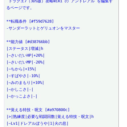
 ドラクエ7（3DS版）攻略Wiki の アンドレアル を編集す
るページです。

**転職条件 [#f59d7628]

-サンダーラットとゲリュオンをマスター

**能力値 [#d38766bb]

|ステータス|増減|h

|~さいだいHP|+20%|

|~さいだいMP|-20%|

|~ちから|+15%|

|~すばやさ|-10%|

|~みのまもり|+10%|

|~かしこさ|-|

|~かっこよさ|-|

**覚える特技・呪文 [#a970800c]

|>|熟練度|必要な戦闘回数|覚える特技・呪文|h

|~Lv1|ドレアルぼうや|1|火の息|
