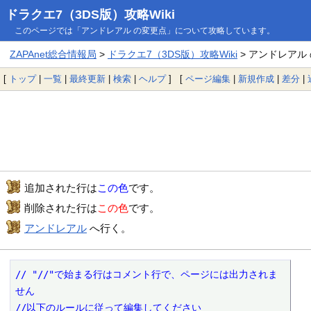
ドラクエ7（3DS版）攻略Wiki
このページでは「アンドレアル の変更点」について攻略しています。
ZAPAnet総合情報局
>
ドラクエ7（3DS版）攻略Wiki
> アンドレアル
[
トップ
|
一覧
|
最終更新
|
検索
|
ヘルプ
] [
ページ編集
|
新規作成
|
差分
|
追加された行は
この色
です。
削除された行は
この色
です。
アンドレアル
へ行く。
// "//"で始まる行はコメント行で、ページには出力されま
せん

//以下のルールに従って編集してください
