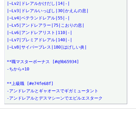
|~Lv2|ドレアルかけだし|14|-|

|~Lv3|ドレアルいっぱし|30|かえんの息|

|~Lv4|ベテランドレアル|55|-|

|~Lv5|アンドレアラー|75|こおりの息|

|~Lv6|アンドレアリスト|110|-|

|~Lv7|プレミアドレアル|140|-|

|~Lv8|サイバーブレス|180|はげしい炎|

**職マスターボーナス [#q9b65934]

-ちから+10

**上級職 [#e74fe68f]

-アンドレアルとギャオースでギガミュータント

-アンドレアルとデスマシーンでエビルエスターク