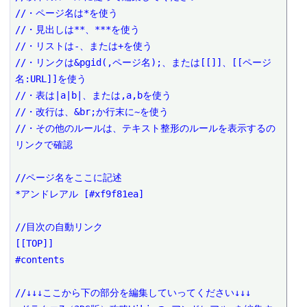
//・ページ名は*を使う

//・見出しは**、***を使う

//・リストは-、または+を使う

//・リンクは&pgid(,ページ名);、または[[]]、[[ページ
名:URL]]を使う

//・表は|a|b|、または,a,bを使う

//・改行は、&br;か行末に~を使う

//・その他のルールは、テキスト整形のルールを表示するの
リンクで確認

//ページ名をここに記述

*アンドレアル [#xf9f81ea]

//目次の自動リンク

[[TOP]]

#contents

//↓↓↓ここから下の部分を編集していってください↓↓↓
