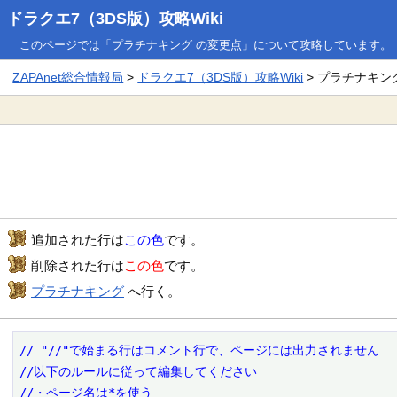
ドラクエ7（3DS版）攻略Wiki
このページでは「プラチナキング の変更点」について攻略しています。
ZAPAnet総合情報局
>
ドラクエ7（3DS版）攻略Wiki
> プラチナキン
追加された行は
この色
です。
削除された行は
この色
です。
プラチナキング
へ行く。
// "//"で始まる行はコメント行で、ページには出力されません

//以下のルールに従って編集してください

//・ページ名は*を使う
