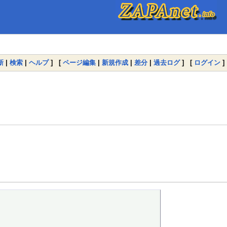
新
|
検索
|
ヘルプ
] [
ページ編集
|
新規作成
|
差分
|
過去ログ
] [
ログイン
]