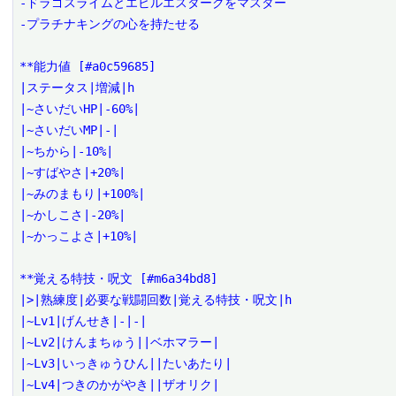
-ドラゴスライムとエビルエスタークをマスター

-プラチナキングの心を持たせる

**能力値 [#a0c59685]

|ステータス|増減|h

|~さいだいHP|-60%|

|~さいだいMP|-|

|~ちから|-10%|

|~すばやさ|+20%|

|~みのまもり|+100%|

|~かしこさ|-20%|

|~かっこよさ|+10%|

**覚える特技・呪文 [#m6a34bd8]

|>|熟練度|必要な戦闘回数|覚える特技・呪文|h

|~Lv1|げんせき|-|-|

|~Lv2|けんまちゅう||ベホマラー|

|~Lv3|いっきゅうひん||たいあたり|

|~Lv4|つきのかがやき||ザオリク|
