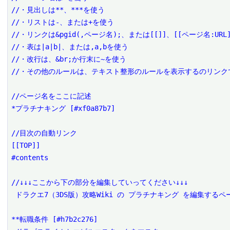
//・見出しは**、***を使う

//・リストは-、または+を使う

//・リンクは&pgid(,ページ名);、または[[]]、[[ページ名:URL]
//・表は|a|b|、または,a,bを使う

//・改行は、&br;か行末に~を使う

//・その他のルールは、テキスト整形のルールを表示するのリンクで
//ページ名をここに記述

*プラチナキング [#xf0a87b7]

//目次の自動リンク

[[TOP]]

#contents

//↓↓↓ここから下の部分を編集していってください↓↓↓

 ドラクエ7（3DS版）攻略Wiki の プラチナキング を編集するページです。

**転職条件 [#h7b2c276]
