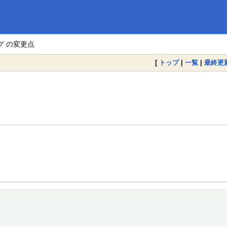
グ の変更点
[
トップ
|
一覧
|
最終更