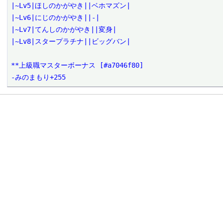
|~Lv5|ほしのかがやき||ベホマズン|

|~Lv6|にじのかがやき||-|

|~Lv7|てんしのかがやき||変身|

|~Lv8|スタープラチナ||ビッグバン|

**上級職マスターボーナス [#a7046f80]

-みのまもり+255