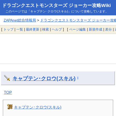
ドラゴンクエストモンスターズ ジョーカー攻略Wiki
このページでは「キャプテン･クロウ(スキル)」について攻略しています。
ZAPAnet総合情報局
>
ドラゴンクエストモンスターズ ジョーカー攻略W
[
トップ
|
一覧
|
最終更新
|
検索
|
ヘルプ
] [
ページ編集
|
新規作成
|
差分
|
キャプテン･クロウ(スキル)
†
TOP
キャプテン･クロウ(スキル)