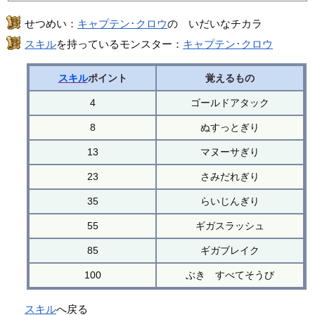
せつめい：
キャプテン･クロウ
の いだいなチカラ
スキル
を持っているモンスター：
キャプテン･クロウ
スキル
ポイント
覚えるもの
4
ゴールドアタック
8
ぬすっとぎり
13
マヌーサぎり
23
さみだれぎり
35
らいじんぎり
55
ギガスラッシュ
85
ギガブレイク
100
ぶき すべてそうび
スキル
へ戻る