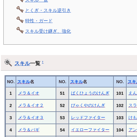
とくぎ・スキル逆引き
特性・ガード
スキル受け継ぎ、強化
スキル
一覧
†
NO.
スキル
名
NO.
スキル
名
NO.
スキ
メラ＆イオ
ばくひょうのけんぎ
えん
1
51
101
メラ＆イオ２
びゃくやのけんぎ
スラ
2
52
102
メラ＆イオ３
レッドファイター
けも
3
53
103
メラ＆バギ
イエローファイター
アン
4
54
104