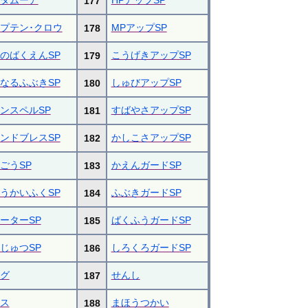
177
プテン･クロウ
MPアップSP
178
のばくえんSP
こうげきアップSP
179
なるふぶきSP
しゅびアップSP
180
ンスペルSP
すばやさアップSP
181
ンドブレスSP
かしこさアップSP
182
ごうSP
かえんガードSP
183
うかいふくSP
ふぶきガードSP
184
ーターSP
ばくふうガードSP
185
じゅつSP
しろくろガードSP
186
グ
せんし
187
ス
まほうつかい
188