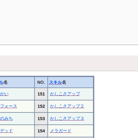
ル
名
NO.
スキル
名
かい
かしこさアップ
151
フォース
かしこさアップ２
152
のみち
かしこさアップ３
153
デッド
メラガード
154