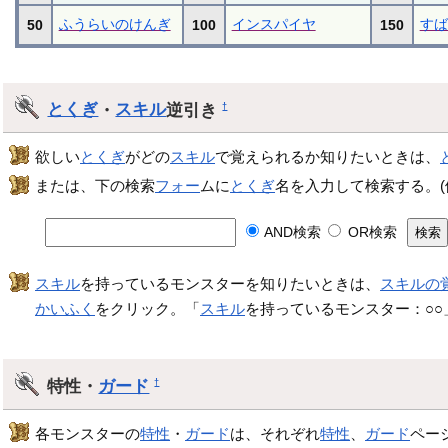
ふうらいのけんぎ
インスパイヤ
すば
50
100
150
とくぎ
・
スキル
逆引き
†
欲しい
とくぎ
がどの
スキル
で覚えられるか知りたいときは、
または、下の検索
フォー
ムに
とくぎ
名を入力して検索する。
AND検索
OR検索
スキル
を持っているモンスターを知りたいときは、
スキルの
かいふく
をクリック。「
スキル
を持っているモンスター：○○
特性・
ガード
†
各モンスターの
特性
・
ガード
は、それぞれ
特性
、
ガード
ペー