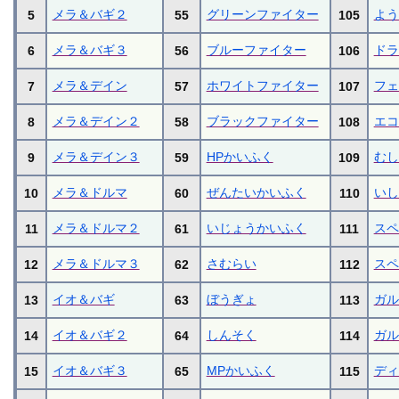
メラ＆バギ２
グリーンファイター
よう
5
55
105
メラ＆バギ３
ブルーファイター
ドラ
6
56
106
メラ＆デイン
ホワイトファイター
フェ
7
57
107
メラ＆デイン２
ブラックファイター
エコ
8
58
108
メラ＆デイン３
HPかいふく
むし
9
59
109
メラ＆ドルマ
ぜんたいかいふく
いし
10
60
110
メラ＆ドルマ２
いじょうかいふく
スペ
11
61
111
メラ＆ドルマ３
さむらい
スペ
12
62
112
イオ＆バギ
ぼうぎょ
ガル
13
63
113
イオ＆バギ２
しんそく
ガル
14
64
114
イオ＆バギ３
MPかいふく
ディ
15
65
115