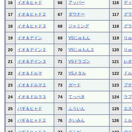
イオ＆ヒャド
アッパー
ディ
16
66
116
イオ＆ヒャド２
ダウナー
グラ
17
67
117
イオ＆ヒャド３
ジャミング
グラ
18
68
118
イオ＆デイン
VSじゅもん
りゅ
19
69
119
イオ＆デイン２
VSじゅもん２
りゅ
20
70
120
イオ＆デイン３
VSドラゴン
レオ
21
71
121
イオ＆ドルマ
VSメタル
ドル
22
72
122
イオ＆ドルマ２
ガード
プチ
23
73
123
イオ＆ドルマ３
てっぺき
ラプ
24
74
124
バギ＆ヒャド
ふういん
エス
25
75
125
バギ＆ヒャド２
さいみん
ミル
26
76
126
バギ＆ヒャド３
どくが
デス