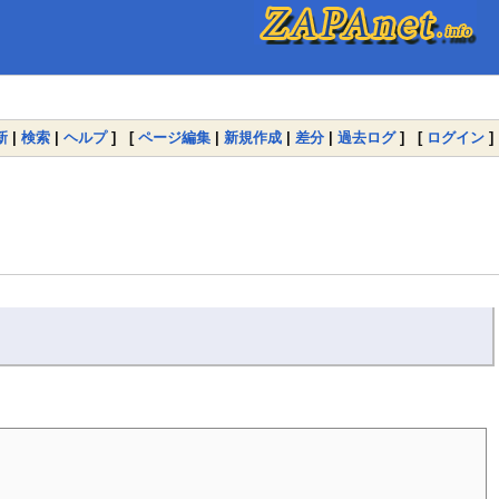
新
|
検索
|
ヘルプ
] [
ページ編集
|
新規作成
|
差分
|
過去ログ
] [
ログイン
]