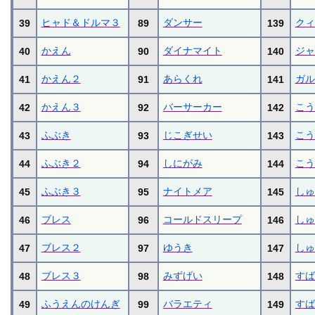
ヒャド＆ドルマ３
ダンサー
クィ
39
89
139
かえん
ダイナマイト
ジャ
40
90
140
かえん２
あらくれ
ガル
41
91
141
かえん３
バーサーカー
こう
42
92
142
ふぶき
じこぎせい
こう
43
93
143
ふぶき２
しにがみ
こう
44
94
144
ふぶき３
ナイトメア
しゅ
45
95
145
ブレス
コールドスリープ
しゅ
46
96
146
ブレス２
ゆうき
しゅ
47
97
147
ブレス３
みずげい
すば
48
98
148
ふうえんのけんぎ
バラエティ
すば
49
99
149