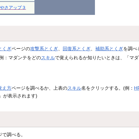
やさアップ３
とくぎ
ページの
攻撃系とくぎ
、
回復系とくぎ
、
補助系とくぎ
を調べ
(例：マダンテをどの
スキル
で覚えられるか知りたいときは、「マダ
覚え方
ページを調べるか、上表の
スキル
名をクリックする。(例：
H
」が表示されます)
ジで調べる。