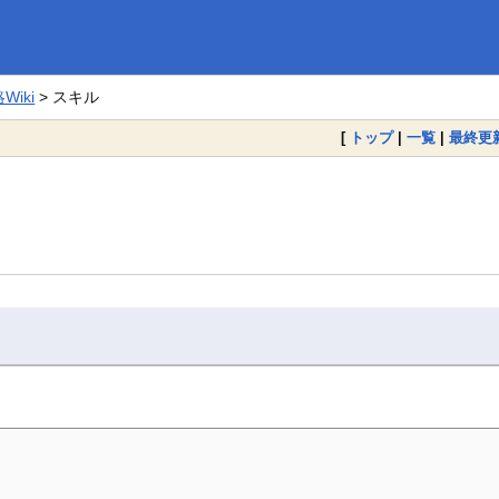
iki
> スキル
[
トップ
|
一覧
|
最終更