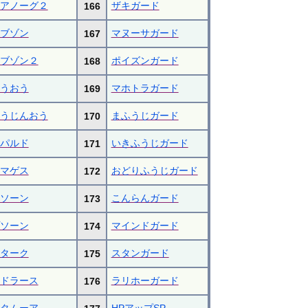
アノーグ２
ザキガード
166
ブゾン
マヌーサガード
167
ブゾン２
ポイズンガード
168
うおう
マホトラガード
169
うじんおう
まふうじガード
170
パルド
いきふうじガード
171
マゲス
おどりふうじガード
172
ソーン
こんらんガード
173
ソーン
マインドガード
174
ターク
スタンガード
175
ドラース
ラリホーガード
176
タムーア
HPアップSP