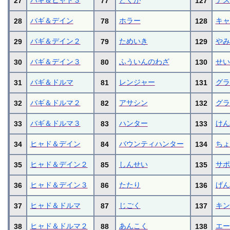
27
77
127
バギ＆デイン
ホラー
キャ
28
78
128
バギ＆デイン２
ためいき
やみ
29
79
129
バギ＆デイン３
ふういんのわざ
せい
30
80
130
バギ＆ドルマ
レンジャー
グラ
31
81
131
バギ＆ドルマ２
アサシン
グラ
32
82
132
バギ＆ドルマ３
ハンター
けん
33
83
133
ヒャド＆デイン
バウンティハンター
ちょ
34
84
134
ヒャド＆デイン２
しんせい
サポ
35
85
135
ヒャド＆デイン３
たたり
げん
36
86
136
ヒャド＆ドルマ
じごく
キン
37
87
137
ヒャド＆ドルマ２
あんこく
エー
38
88
138