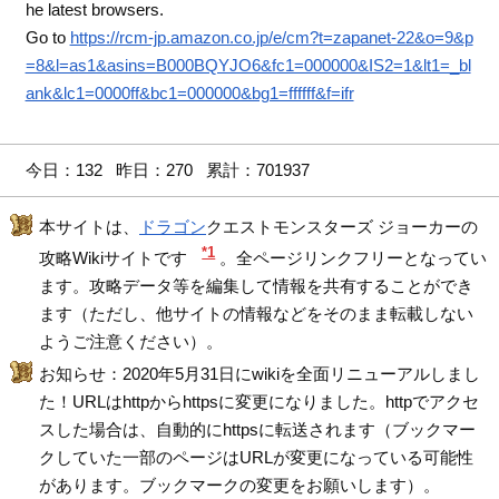
he latest browsers.
Go to
https://rcm-jp.amazon.co.jp/e/cm?t=zapanet-22&o=9&p
=8&l=as1&asins=B000BQYJO6&fc1=000000&IS2=1&lt1=_bl
ank&lc1=0000ff&bc1=000000&bg1=ffffff&f=ifr
今日：132 昨日：270 累計：701937
本サイトは、
ドラゴン
クエストモンスターズ ジョーカーの
*1
攻略Wikiサイトです
。全ページリンクフリーとなってい
ます。攻略データ等を編集して情報を共有することができ
ます（ただし、他サイトの情報などをそのまま転載しない
ようご注意ください）。
お知らせ：2020年5月31日にwikiを全面リニューアルしまし
た！URLはhttpからhttpsに変更になりました。httpでアクセ
スした場合は、自動的にhttpsに転送されます（ブックマー
クしていた一部のページはURLが変更になっている可能性
があります。ブックマークの変更をお願いします）。