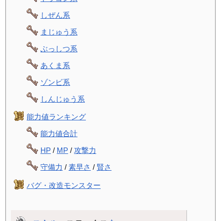
しぜん系
まじゅう系
ぶっしつ系
あくま系
ゾンビ系
しんじゅう系
能力値ランキング
能力値合計
HP
/
MP
/
攻撃力
守備力
/
素早さ
/
賢さ
バグ・改造モンスター