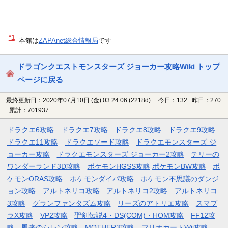
*1
本館は
ZAPAnet総合情報局
です
ドラゴンクエストモンスターズ ジョーカー攻略Wiki トップ
ページに戻る
最終更新日：2020年07月10日 (金) 03:24:06
(2218d)
今日：132 昨日：270
累計：701937
ドラクエ6攻略
ドラクエ7攻略
ドラクエ8攻略
ドラクエ9攻略
ドラクエ11攻略
ドラクエソード攻略
ドラクエモンスターズ ジ
ョーカー攻略
ドラクエモンスターズ ジョーカー2攻略
テリーの
ワンダーランド3D攻略
ポケモンHGSS攻略
ポケモンBW攻略
ポ
ケモンORAS攻略
ポケモンダイパ攻略
ポケモン不思議のダンジ
ョン攻略
アルトネリコ攻略
アルトネリコ2攻略
アルトネリコ
3攻略
グランファンタズム攻略
リーズのアトリエ攻略
スマブ
ラX攻略
VP2攻略
聖剣伝説4・DS(COM)・HOM攻略
FF12攻
略
風来のシレン攻略
MOTHER3攻略
マリオカートWii攻略