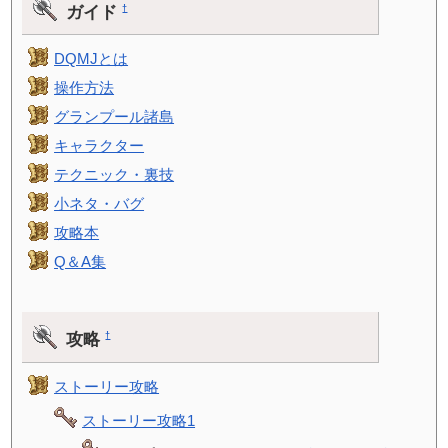
ガイド
†
DQMJとは
操作方法
グランプール諸島
キャラクター
テクニック・裏技
小ネタ・バグ
攻略本
Q＆A集
攻略
†
ストーリー攻略
ストーリー攻略1