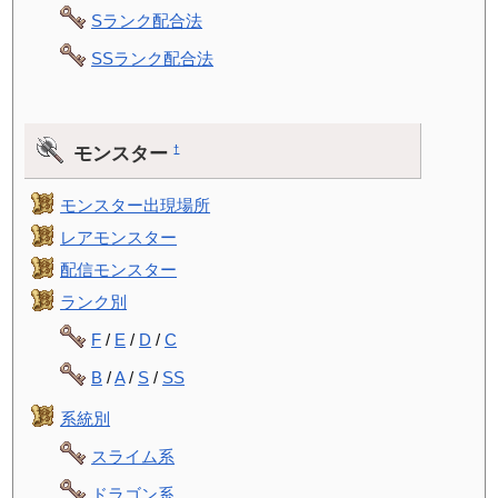
Sランク配合法
SSランク配合法
モンスター
†
モンスター出現場所
レアモンスター
配信モンスター
ランク別
F
/
E
/
D
/
C
B
/
A
/
S
/
SS
系統別
スライム系
ドラゴン系