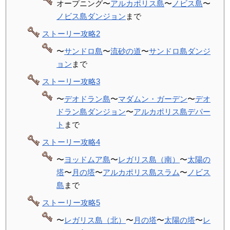
オープニング〜
アルカポリス島
〜
ノビス島
〜
ノビス島ダンジョン
まで
ストーリー攻略2
〜
サンドロ島
〜
流砂の道
〜
サンドロ島ダンジ
ョン
まで
ストーリー攻略3
〜
デオドラン島
〜
マダムン・ガーデン
〜
デオ
ドラン島ダンジョン
〜
アルカポリス島デパー
ト
まで
ストーリー攻略4
〜
ヨッドムア島
〜
レガリス島（南）
〜
太陽の
塔
〜
月の塔
〜
アルカポリス島スラム
〜
ノビス
島
まで
ストーリー攻略5
〜
レガリス島（北）
〜
月の塔
〜
太陽の塔
〜
レ