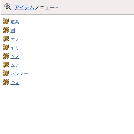
アイテム
メニュー
†
道具
剣
オノ
ヤリ
ツメ
ムチ
ハンマー
つえ