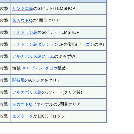
攻撃
サンドロ島
のGピットITEMSHOP
攻撃
スカウトQ
の4問目クリア
攻撃
デオドラン島
のGピットITEMSHOP
攻撃
デオドラン島ダンジョン
3Fの宝箱(
ドラゴン
の奥)
攻撃
アルカポリス島スラム
のよろずや
攻撃
海賊
キャプテン･クロウ
撃破
攻撃
闘技場
のAランクをクリア
攻撃
アルカポリス島
のデパート(クリア後)
攻撃
スカウトQ
ファイナルの5問目クリア
攻撃
エスターク
が100%ドロップ