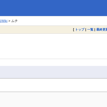
iki
> ムチ
[
トップ
|
一覧
|
最終更