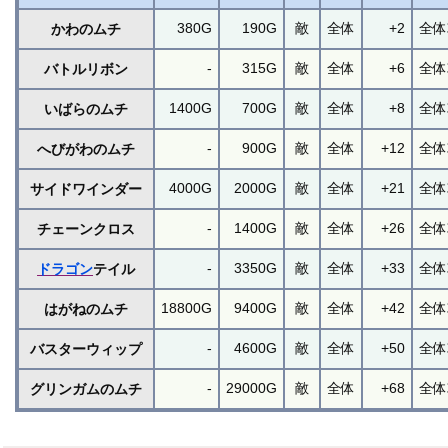
380G
190G
敵
全体
+2
全体
かわのムチ
-
315G
敵
全体
+6
全体
バトルリボン
1400G
700G
敵
全体
+8
全体
いばらのムチ
-
900G
敵
全体
+12
全体
へびがわのムチ
4000G
2000G
敵
全体
+21
全体
サイドワインダー
-
1400G
敵
全体
+26
全体
チェーンクロス
-
3350G
敵
全体
+33
全体
ドラゴン
テイル
18800G
9400G
敵
全体
+42
全体
はがねのムチ
-
4600G
敵
全体
+50
全体
バスターウィップ
-
29000G
敵
全体
+68
全体
グリンガムのムチ