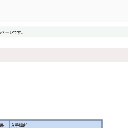
るページです。
。
果
入手場所