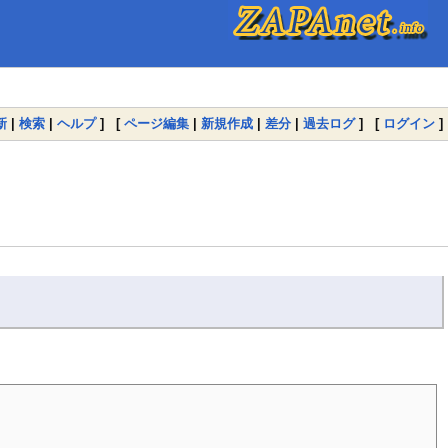
新
|
検索
|
ヘルプ
] [
ページ編集
|
新規作成
|
差分
|
過去ログ
] [
ログイン
]