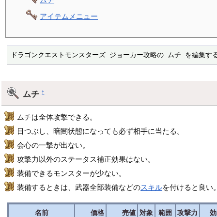
アイテムメニュー
ドラゴンクエストモンスターズ ジョーカー攻略の ムチ を編集す
ムチ
†
ムチは全体攻撃できる。
目つぶし、暗闇状態になっても必ず相手に当たる。
会心の一撃が出ない。
攻撃力以外のステータス補正効果はない。
装備できるモンスターが少ない。
装備するときは、武器全部装備などの
スキル
を付けると良い
名前
価格
売値
対象
範囲
攻撃力
効