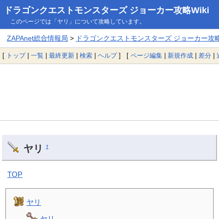
ドラゴンクエストモンスターズ ジョーカー攻略Wiki
このページでは「ヤリ」について攻略しています。
ZAPAnet総合情報局
>
ドラゴンクエストモンスターズ ジョーカー攻略W
[
トップ
|
一覧
|
最終更新
|
検索
|
ヘルプ
] [
ページ編集
|
新規作成
|
差分
|
ヤリ
†
TOP
ヤリ
ヤリ