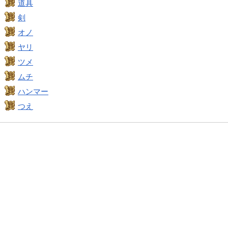
道具
剣
オノ
ヤリ
ツメ
ムチ
ハンマー
つえ