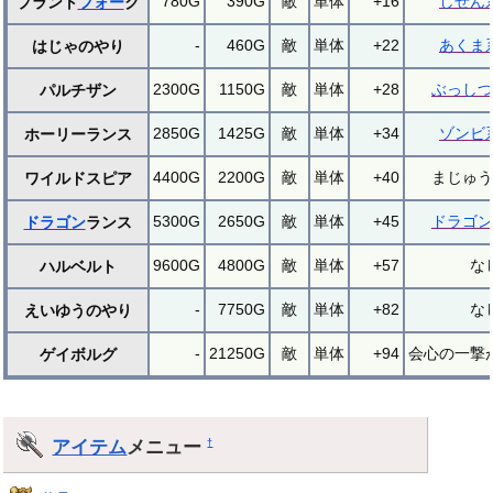
780G
390G
敵
単体
+16
しぜん
プラント
フォー
ク
-
460G
敵
単体
+22
あくま
はじゃのやり
2300G
1150G
敵
単体
+28
ぶっしつ
パルチザン
2850G
1425G
敵
単体
+34
ゾンビ
ホーリーランス
4400G
2200G
敵
単体
+40
まじゅう
ワイルドスピア
5300G
2650G
敵
単体
+45
ドラゴン
ドラゴン
ランス
9600G
4800G
敵
単体
+57
な
ハルベルト
-
7750G
敵
単体
+82
な
えいゆうのやり
-
21250G
敵
単体
+94
会心の一撃
ゲイボルグ
アイテム
メニュー
†