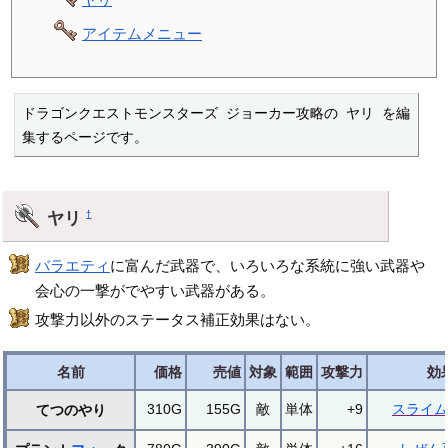
アイテムメニュー
ドラゴンクエストモンスターズ ジョーカー攻略の ヤリ を編
集するページです。
ヤリ
†
バラエティ
に富んだ武器で、いろいろな系統に強い武器や
会心の一撃がでやすい武器がある。
攻撃力以外のステータス補正効果はない。
名前
価格
売値
対象
範囲
攻撃力
効
310G
155G
敵
単体
+9
スライム
てつのやり