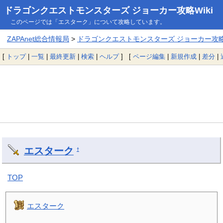
ドラゴンクエストモンスターズ ジョーカー攻略Wiki
このページでは「エスターク」について攻略しています。
ZAPAnet総合情報局
>
ドラゴンクエストモンスターズ ジョーカー攻略W
[
トップ
|
一覧
|
最終更新
|
検索
|
ヘルプ
] [
ページ編集
|
新規作成
|
差分
|
エスターク
†
TOP
エスターク