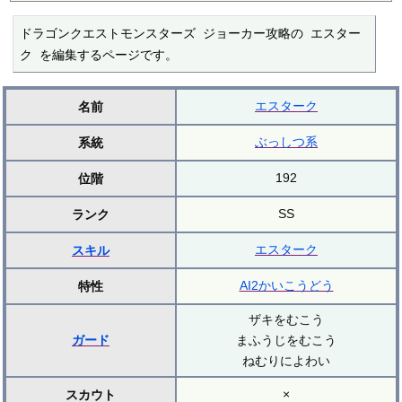
ドラゴンクエストモンスターズ ジョーカー攻略の エスター
ク を編集するページです。
エスターク
名前
ぶっしつ系
系統
192
位階
SS
ランク
エスターク
スキル
AI2かいこうどう
特性
ザキをむこう
ガード
まふうじをむこう
ねむりによわい
×
スカウト