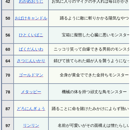
わかめおうじ
お気に入りのマイクの手入れは毎日かかさ
42
おばけキャンドル
踊るように敵に斬りかかる陽気なやつ
50
ひとくいばこ
宝箱に擬態した心臓に悪いモンスタ
56
ばくだんいわ
ニッコリ笑って自爆できる男前のモンス
60
さつじんいかり
錆びて捨てられた錨が人を襲うようにな
64
ゴールドマン
全身が黄金でできた金持ちモンスター
70
メタッピー
機械の体を持つ頑丈な鳥モンスター
78
どろにんぎょう
踊ることに命を賭けたみかけによらず熱い
87
リンリン
名前が可愛いがその面構えは憎たらし
97