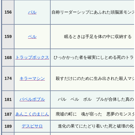
156
バル
自称リーダーシップにあふれた頭脳派モン
159
ベル
眠るときは手足を体の中に収納する
トラップボックス
ひっかかった者を確実にしとめる死のトラ
168
174
キラーマシン
殺すだけにのために生み出された殺人マ
バベルボブル
バル ベル ボル ブルが合体した真の
181
あんこくのまじん
廃墟の町に 魂が宿った 悪夢のモンス
187
デスピサロ
進化の果てにたどり着いた死と破壊の化
189