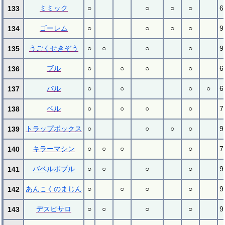
ミミック
○
○
○
○
6
133
ゴーレム
○
○
○
○
9
134
うごくせきぞう
○
○
○
○
9
135
ブル
○
○
○
○
6
136
バル
○
○
○
○
6
137
ベル
○
○
○
○
7
138
トラップボックス
○
○
○
○
9
139
キラーマシン
○
○
○
○
7
140
バベルボブル
○
○
○
○
9
141
あんこくのまじん
○
○
○
○
9
142
デスピサロ
○
○
○
○
9
143