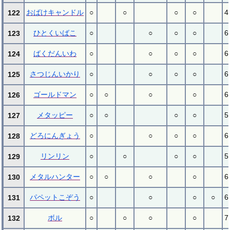
おばけキャンドル
○
○
○
○
4
122
ひとくいばこ
○
○
○
○
6
123
ばくだんいわ
○
○
○
○
6
124
さつじんいかり
○
○
○
○
6
125
ゴールドマン
○
○
○
○
6
126
メタッピー
○
○
○
○
5
127
どろにんぎょう
○
○
○
○
6
128
リンリン
○
○
○
○
5
129
メタルハンター
○
○
○
○
6
130
パペットこぞう
○
○
○
○
6
131
ボル
○
○
○
○
7
132