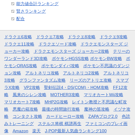
能力値合計ランキング
賢さランキング
配合
ドラクエ6攻略
ドラクエ7攻略
ドラクエ8攻略
ドラクエ9攻略
ドラクエ11攻略
ドラクエソード攻略
ドラクエモンスターズ ジ
ョーカー攻略
ドラクエモンスターズ ジョーカー2攻略
テリーの
ワンダーランド3D攻略
ポケモンHGSS攻略
ポケモンBW攻略
ポ
ケモンORAS攻略
ポケモンダイパ攻略
ポケモン不思議のダンジ
ョン攻略
アルトネリコ攻略
アルトネリコ2攻略
アルトネリコ
3攻略
グランファンタズム攻略
リーズのアトリエ攻略
スマブ
ラX攻略
VP2攻略
聖剣伝説4・DS(COM)・HOM攻略
FF12攻
略
風来のシレン攻略
MOTHER3攻略
マリオカートWii攻略
マリオカート7攻略
MHP2G攻略
レイトン教授と不思議な町攻
略
悪魔の箱攻略
最後の時間旅行攻略
魔神の笛攻略
イヅナ攻
略
コンタクト攻略
カードヒーロー攻略
ZAPAブログ2.0
色読
みトレーニング
ステルス将棋 棋譜再生
ファミコンのプレイ画
像
Amazon
楽天
J-POP最新人気曲ランキング100