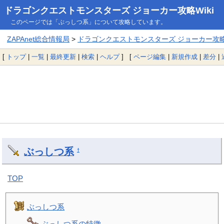
ドラゴンクエストモンスターズ ジョーカー攻略Wiki
このページでは「ぶっしつ系」について攻略しています。
ZAPAnet総合情報局
>
ドラゴンクエストモンスターズ ジョーカー攻略W
[
トップ
|
一覧
|
最終更新
|
検索
|
ヘルプ
] [
ページ編集
|
新規作成
|
差分
|
ぶっしつ系
†
TOP
ぶっしつ系
ぶっしつ系の特徴