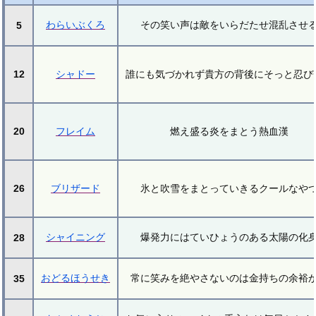
わらいぶくろ
その笑い声は敵をいらだたせ混乱させ
5
12
シャドー
誰にも気づかれず貴方の背後にそっと忍び
20
フレイム
燃え盛る炎をまとう熱血漢
26
ブリザード
氷と吹雪をまとっていきるクールなや
シャイニング
爆発力にはていひょうのある太陽の化
28
おどるほうせき
常に笑みを絶やさないのは金持ちの余裕
35