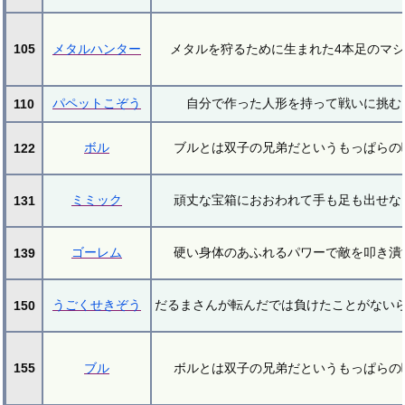
105
メタルハンター
メタルを狩るために生まれた4本足のマ
パペットこぞう
自分で作った人形を持って戦いに挑む
110
ボル
ブルとは双子の兄弟だというもっぱらの
122
ミミック
頑丈な宝箱におおわれて手も足も出せな
131
ゴーレム
硬い身体のあふれるパワーで敵を叩き潰
139
うごくせきぞう
だるまさんが転んだでは負けたことがない
150
155
ブル
ボルとは双子の兄弟だというもっぱらの