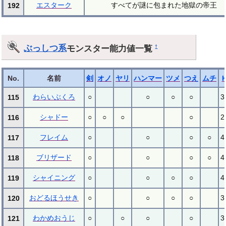
エスターク
すべてが謎に包まれた地獄の帝王
192
ぶっしつ系
モンスター能力値一覧
†
No.
名前
剣
オノ
ヤリ
ハンマー
ツメ
つえ
ムチ
わらいぶくろ
○
○
○
○
3
115
シャドー
○
○
○
○
2
116
フレイム
○
○
○
○
4
117
ブリザード
○
○
○
○
4
118
シャイニング
○
○
○
○
4
119
おどるほうせき
○
○
○
○
3
120
わかめおうじ
○
○
○
○
3
121