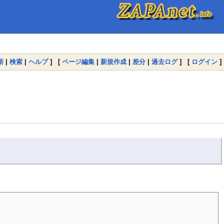
新
|
検索
|
ヘルプ
] [
ページ編集
|
新規作成
|
差分
|
過去ログ
] [
ログイン
]