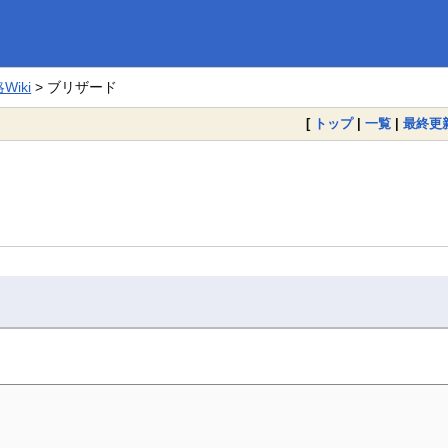
iki
> ブリザード
[
トップ
|
一覧
|
最終更