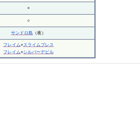
×
○
サンドロ島
（夜）
フレイム
×
スライムブレス
フレイム
×
シルバーデビル