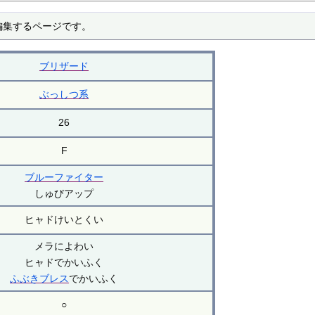
編集するページです。
ブリザード
ぶっしつ系
26
F
ブルーファイター
しゅびアップ
ヒャドけいとくい
メラによわい
ヒャドでかいふく
ふぶき
ブレス
でかいふく
○