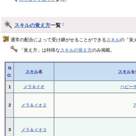
スキルの覚え方
一覧
†
通常の配合によって受け継がせることができる
スキル
の「覚
「覚え方」は特殊な
スキルの覚え方
のみ掲載。
N
スキル
名
スキル
を
O.
メラ＆イオ
ベビー
1
2
メラ＆イオ２
3
メラ＆イオ３