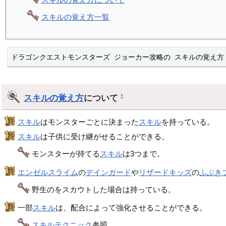
スキルの覚え方一覧
ドラゴンクエストモンスターズ ジョーカー攻略の スキルの覚え方
スキルの覚え方
について
†
スキル
はモンスターごとに決まった
スキル
を持っている。
スキル
は子供に受け継がせることができる。
モンスターが持てる
スキル
は3つまで。
エンゼルスライム
の
デインガード
や
リザードキッズ
の
ふぶき
野生のをスカウトした場合は持っている。
一部
スキル
は、配合によって強化させることができる。
スキルテクニック
参照。