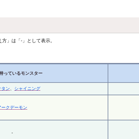
え方」は「-」として表示。
持っているモンスター
サタン
、
シャイニング
アークデーモン
-