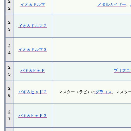
2
イオ＆ドルマ
メタルカイザー
、
2
2
イオ＆ドルマ２
3
2
イオ＆ドルマ３
4
2
バギ＆ヒャド
プリズニ
5
2
バギ＆ヒャド２
マスター（ラビ）の
グラコス
、マスタ
6
2
バギ＆ヒャド３
7