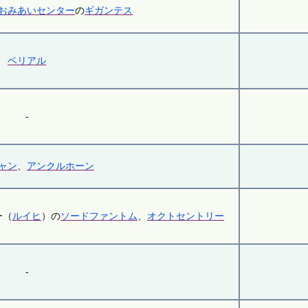
おみあいセンター
の
ギガンテス
ベリアル
-
ャン
、
アンクルホーン
ー（
ルイヒ
）の
ソードファントム
、
オクトセントリー
-