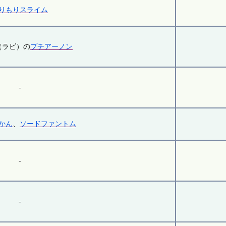
りもりスライム
（ラビ）の
プチアーノン
-
かん
、
ソードファントム
-
-