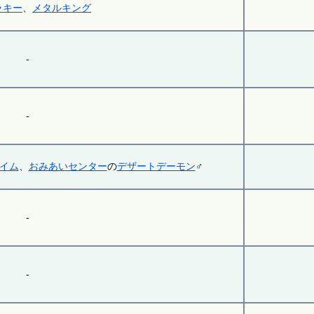
ラキー
、
メタルキング
-
-
イム
、
おみあいセンター
の
デザートデーモン
♂
-
-