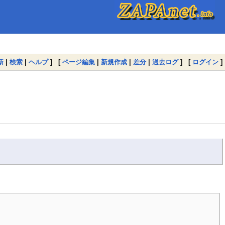
新
|
検索
|
ヘルプ
] [
ページ編集
|
新規作成
|
差分
|
過去ログ
] [
ログイン
]