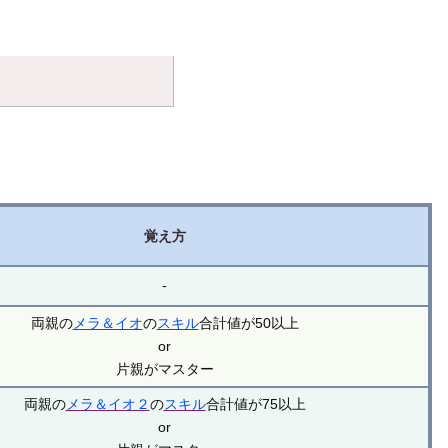
覚え方
-
両親の
メラ＆イオ
の
スキル
合計値が50以上
or
片親がマスター
両親の
メラ＆イオ２
の
スキル
合計値が75以上
or