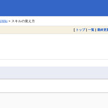
iki
> スキルの覚え方
[
トップ
|
一覧
|
最終更