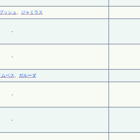
ブッシュ
、
ジャミラス
-
-
イムベス
、
ガルーダ
-
-