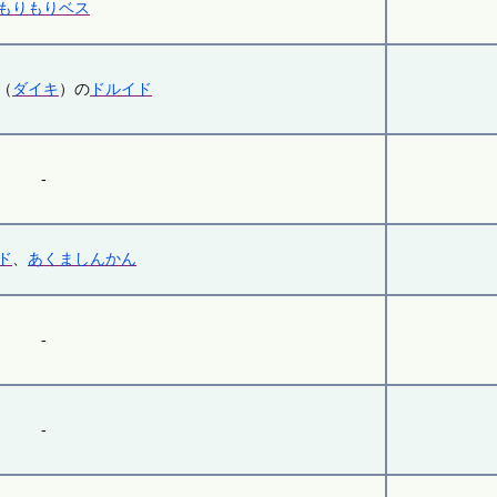
もりもりベス
（
ダイキ
）の
ドルイド
-
ド
、
あくましんかん
-
-