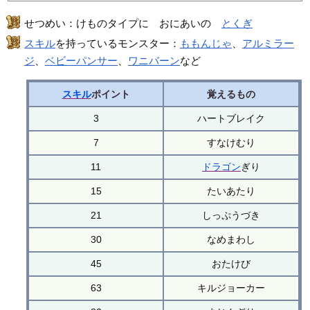
せつめい：けものタイプに おにあいの
とくぎ
スキル
を持っているモンスター：
ももんじゃ
、
アルミラー
ジ
、
ベビーパンサー
、
ワニバーン
など
スキル
ポイント
覚えるもの
3
ハートブレイク
7
すなけむり
11
ドラゴン
ぎり
15
たいあたり
21
しっぷうづき
30
なめまわし
45
おたけび
63
キルジョーカー