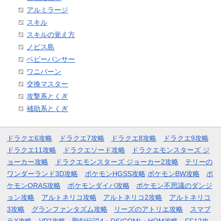
アルミラージ
スキル
スキルの覚え方
ノビス島
ベビーパンサー
ワニバーン
交換マスター
攻撃系とくぎ
補助系とくぎ
ドラクエ6攻略
ドラクエ7攻略
ドラクエ8攻略
ドラクエ9攻略
ドラクエ11攻略
ドラクエソード攻略
ドラクエモンスターズ ジ
ョーカー攻略
ドラクエモンスターズ ジョーカー2攻略
テリーの
ワンダーランド3D攻略
ポケモンHGSS攻略
ポケモンBW攻略
ポ
ケモンORAS攻略
ポケモンダイパ攻略
ポケモン不思議のダンジ
ョン攻略
アルトネリコ攻略
アルトネリコ2攻略
アルトネリコ
3攻略
グランファンタズム攻略
リーズのアトリエ攻略
スマブ
ラX攻略
VP2攻略
聖剣伝説4・DS(COM)・HOM攻略
FF12攻