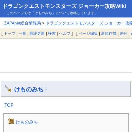
ドラゴンクエストモンスターズ ジョーカー攻略Wiki
このページでは「けものみち」について攻略しています。
ZAPAnet総合情報局
>
ドラゴンクエストモンスターズ ジョーカー攻略W
[
トップ
|
一覧
|
最終更新
|
検索
|
ヘルプ
] [
ページ編集
|
新規作成
|
差分
|
けものみち
†
TOP
けものみち