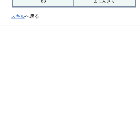
83
まじんぎり
スキル
へ戻る