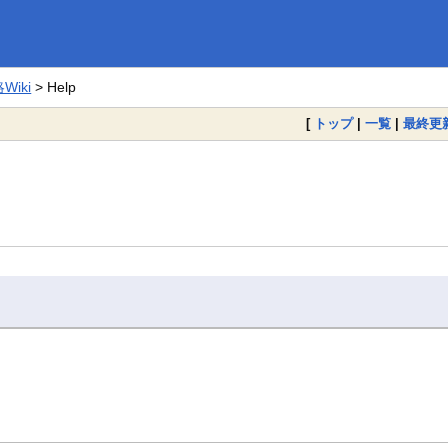
iki
> Help
[
トップ
|
一覧
|
最終更