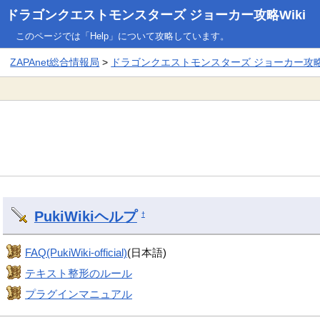
ドラゴンクエストモンスターズ ジョーカー攻略Wiki
このページでは「Help」について攻略しています。
ZAPAnet総合情報局
>
ドラゴンクエストモンスターズ ジョーカー攻略W
PukiWiki
ヘルプ
†
FAQ(PukiWiki-official)
(日本語)
テキスト整形のルール
プラグインマニュアル