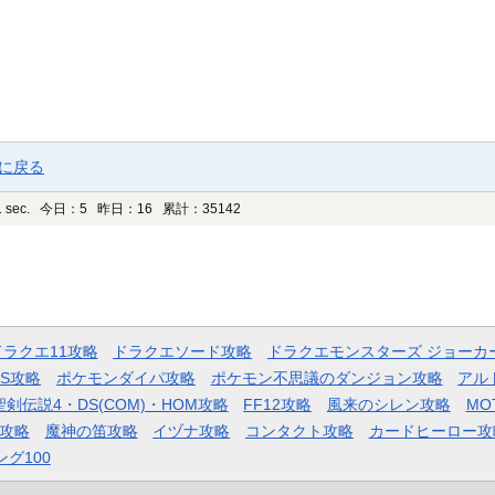
ジに戻る
 sec.
今日：5 昨日：16 累計：35142
ドラクエ11攻略
ドラクエソード攻略
ドラクエモンスターズ ジョーカ
AS攻略
ポケモンダイパ攻略
ポケモン不思議のダンジョン攻略
アル
聖剣伝説4・DS(COM)・HOM攻略
FF12攻略
風来のシレン攻略
MO
攻略
魔神の笛攻略
イヅナ攻略
コンタクト攻略
カードヒーロー攻
ング100