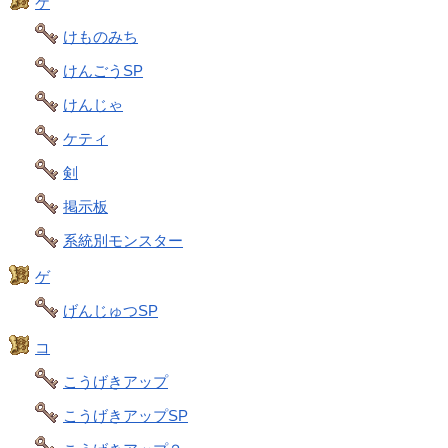
ケ
けものみち
けんごうSP
けんじゃ
ケティ
剣
掲示板
系統別モンスター
ゲ
げんじゅつSP
コ
こうげきアップ
こうげきアップSP