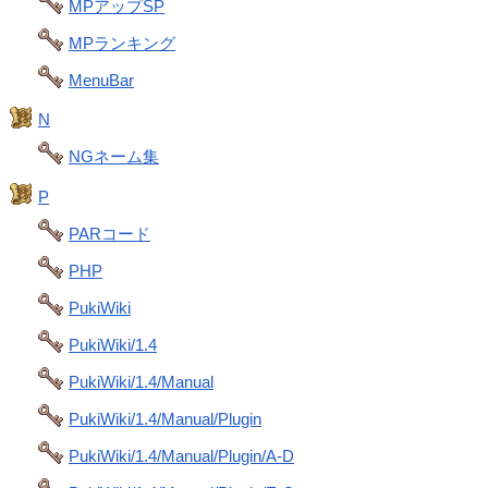
MPアップSP
MPランキング
MenuBar
N
NGネーム集
P
PARコード
PHP
PukiWiki
PukiWiki/1.4
PukiWiki/1.4/Manual
PukiWiki/1.4/Manual/Plugin
PukiWiki/1.4/Manual/Plugin/A-D