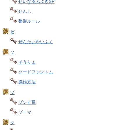
せいなるふぶきSP
せんし
整形ルール
ゼ
ぜんたいかいふく
ソ
そうりょ
ソードファントム
操作方法
ゾ
ゾンビ系
ゾーマ
タ