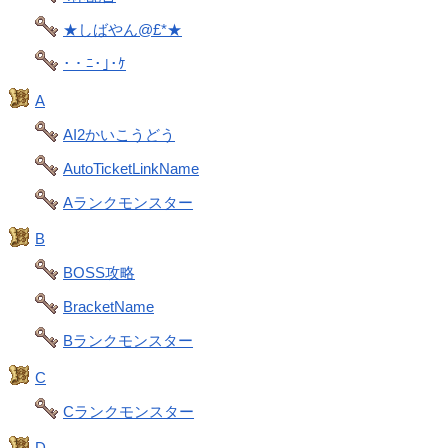
★しばやん@£*★
･・ﾆ･｣･ｹ
A
AI2かいこうどう
AutoTicketLinkName
Aランクモンスター
B
BOSS攻略
BracketName
Bランクモンスター
C
Cランクモンスター
D