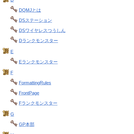
DQMJとは
DSステーション
DSワイヤレスつうしん
Dランクモンスター
E
Eランクモンスター
F
FormattingRules
FrontPage
Fランクモンスター
G
GP本部