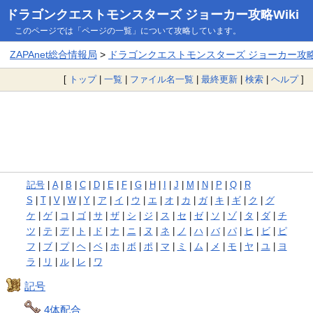
ドラゴンクエストモンスターズ ジョーカー攻略Wiki
このページでは「ページの一覧」について攻略しています。
ZAPAnet総合情報局
>
ドラゴンクエストモンスターズ ジョーカー攻略W
[
トップ
|
一覧
|
ファイル名一覧
|
最終更新
|
検索
|
ヘルプ
]
記号
|
A
|
B
|
C
|
D
|
E
|
F
|
G
|
H
|
I
|
J
|
M
|
N
|
P
|
Q
|
R
S
|
T
|
V
|
W
|
Y
|
ア
|
イ
|
ウ
|
エ
|
オ
|
カ
|
ガ
|
キ
|
ギ
|
ク
|
グ
ケ
|
ゲ
|
コ
|
ゴ
|
サ
|
ザ
|
シ
|
ジ
|
ス
|
セ
|
ゼ
|
ソ
|
ゾ
|
タ
|
ダ
|
チ
ツ
|
テ
|
デ
|
ト
|
ド
|
ナ
|
ニ
|
ヌ
|
ネ
|
ノ
|
ハ
|
バ
|
パ
|
ヒ
|
ビ
|
ピ
フ
|
ブ
|
プ
|
ヘ
|
ベ
|
ホ
|
ボ
|
ポ
|
マ
|
ミ
|
ム
|
メ
|
モ
|
ヤ
|
ユ
|
ヨ
ラ
|
リ
|
ル
|
レ
|
ワ
記号
4体配合