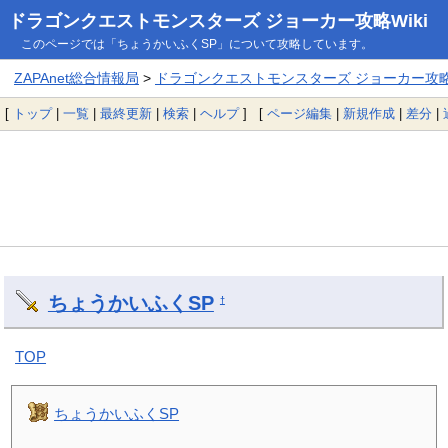
ドラゴンクエストモンスターズ ジョーカー攻略Wiki
このページでは「ちょうかいふくSP」について攻略しています。
ZAPAnet総合情報局
>
ドラゴンクエストモンスターズ ジョーカー攻略W
[
トップ
|
一覧
|
最終更新
|
検索
|
ヘルプ
] [
ページ編集
|
新規作成
|
差分
|
ちょうかいふくSP
†
TOP
ちょうかいふくSP