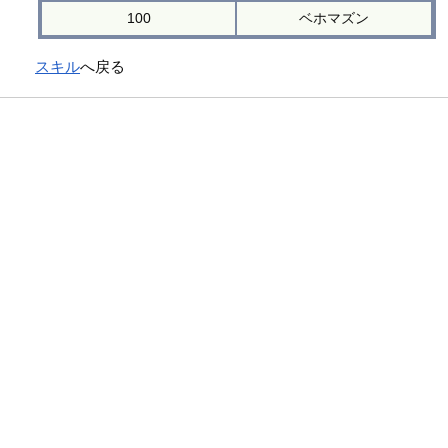
100
ベホマズン
スキル
へ戻る