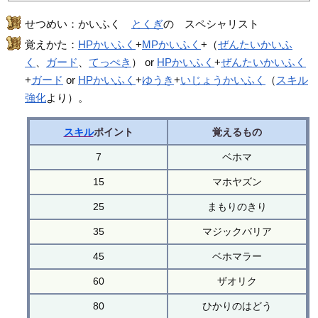
せつめい：かいふく
とくぎ
の スペシャリスト
覚えかた：
HPかいふく
+
MPかいふく
+（
ぜんたいかいふ
く
、
ガード
、
てっぺき
） or
HPかいふく
+
ぜんたいかいふく
+
ガード
or
HPかいふく
+
ゆうき
+
いじょうかいふく
（
スキル
強化
より）。
スキル
ポイント
覚えるもの
7
ベホマ
15
マホヤズン
25
まもりのきり
35
マジックバリア
45
ベホマラー
60
ザオリク
80
ひかりのはどう