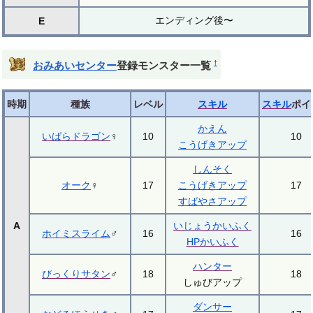
エンディング後〜
E
†
おみあいセンター
登録モンスター一覧
時期
種族
レベル
スキル
スキル
ポイ
かえん
いばらドラゴン
♀
10
10
こうげきアップ
しんそく
オーク
♀
17
こうげきアップ
17
すばやさアップ
A
いじょうかいふく
ホイミスライム
♂
16
16
HPかいふく
ハンター
びっくりサタン
♂
18
18
しゅびアップ
ダンサー