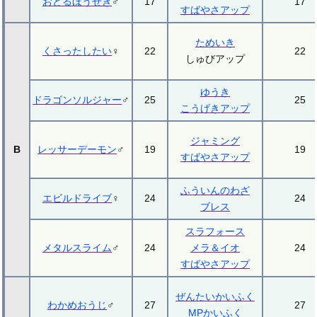
おどるほうせき
♂
17
17
すばやさアップ
ためいき
くさったしたい
♀
22
22
しゅびアップ
ゆうき
ドラゴンソルジャー
♂
25
25
こうげきアップ
ジャミング
B
レッサーデーモン
♂
19
19
すばやさアップ
ふういんのわざ
エビルドライブ
♀
24
24
ブレス
スラフォース
メタルスライム
♂
24
メラ＆イオ
24
すばやさアップ
ぜんたいかいふく
わかめおうじ
♂
27
27
MPかいふく