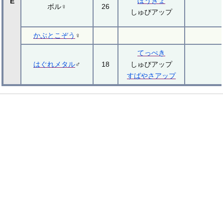
ぼうぎょ
E
ボル♀
26
しゅびアップ
かぶとこぞう
♀
てっぺき
はぐれメタル
♂
18
しゅびアップ
すばやさアップ