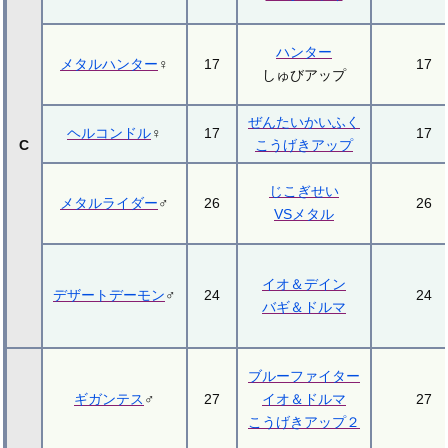
ハンター
メタルハンター
♀
17
17
しゅびアップ
ぜんたいかいふく
ヘルコンドル
♀
17
17
C
こうげきアップ
じこぎせい
メタルライダー
♂
26
26
VSメタル
イオ＆デイン
デザートデーモン
♂
24
24
バギ＆ドルマ
ブルーファイター
ギガンテス
♂
27
イオ＆ドルマ
27
こうげきアップ２