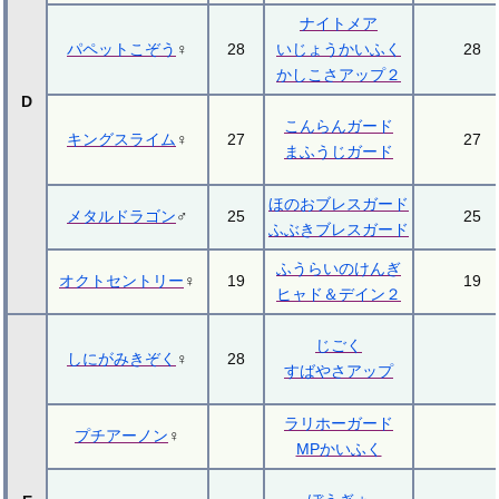
ナイトメア
パペットこぞう
♀
28
いじょうかいふく
28
かしこさアップ２
D
こんらんガード
キングスライム
♀
27
27
まふうじガード
ほのおブレスガード
メタルドラゴン
♂
25
25
ふぶきブレスガード
ふうらいのけんぎ
オクトセントリー
♀
19
19
ヒャド＆デイン２
じごく
しにがみきぞく
♀
28
すばやさアップ
ラリホーガード
プチアーノン
♀
MPかいふく