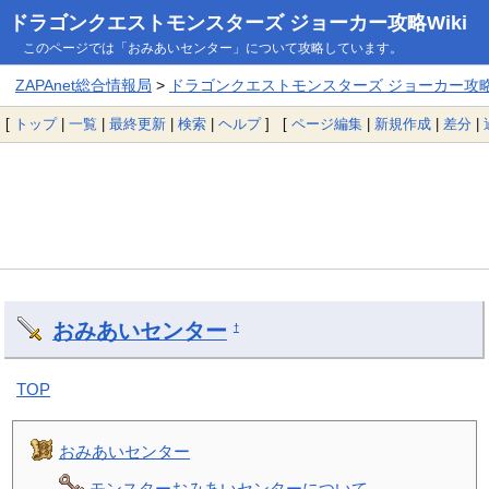
ドラゴンクエストモンスターズ ジョーカー攻略Wiki
このページでは「おみあいセンター」について攻略しています。
ZAPAnet総合情報局
>
ドラゴンクエストモンスターズ ジョーカー攻略W
[
トップ
|
一覧
|
最終更新
|
検索
|
ヘルプ
] [
ページ編集
|
新規作成
|
差分
|
おみあいセンター
†
TOP
おみあいセンター
モンスターおみあいセンターについて