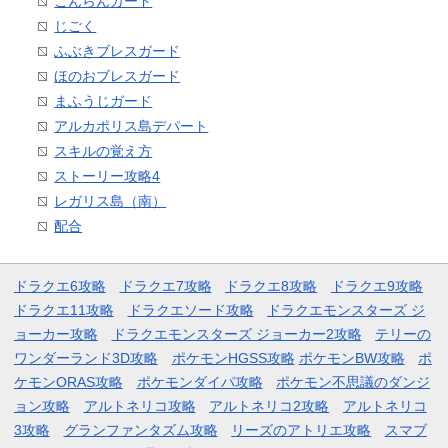
こんらんガード
じごく
ふぶきブレスガード
ほのおブレスガード
まふうじガード
アルカポリス島デパート
スキルの覚え方
ストーリー攻略4
レガリス島（南）
配合
ドラクエ6攻略
ドラクエ7攻略
ドラクエ8攻略
ドラクエ9攻略
ドラクエ11攻略
ドラクエソード攻略
ドラクエモンスターズ ジ
ョーカー攻略
ドラクエモンスターズ ジョーカー2攻略
テリーの
ワンダーランド3D攻略
ポケモンHGSS攻略
ポケモンBW攻略
ポ
ケモンORAS攻略
ポケモンダイパ攻略
ポケモン不思議のダンジ
ョン攻略
アルトネリコ攻略
アルトネリコ2攻略
アルトネリコ
3攻略
グランファンタズム攻略
リーズのアトリエ攻略
スマブ