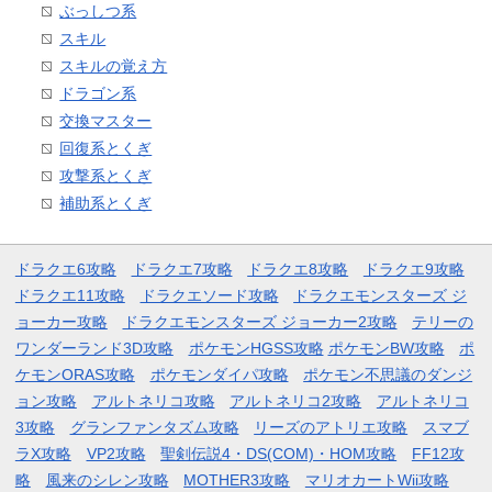
ぶっしつ系
スキル
スキルの覚え方
ドラゴン系
交換マスター
回復系とくぎ
攻撃系とくぎ
補助系とくぎ
ドラクエ6攻略
ドラクエ7攻略
ドラクエ8攻略
ドラクエ9攻略
ドラクエ11攻略
ドラクエソード攻略
ドラクエモンスターズ ジ
ョーカー攻略
ドラクエモンスターズ ジョーカー2攻略
テリーの
ワンダーランド3D攻略
ポケモンHGSS攻略
ポケモンBW攻略
ポ
ケモンORAS攻略
ポケモンダイパ攻略
ポケモン不思議のダンジ
ョン攻略
アルトネリコ攻略
アルトネリコ2攻略
アルトネリコ
3攻略
グランファンタズム攻略
リーズのアトリエ攻略
スマブ
ラX攻略
VP2攻略
聖剣伝説4・DS(COM)・HOM攻略
FF12攻
略
風来のシレン攻略
MOTHER3攻略
マリオカートWii攻略