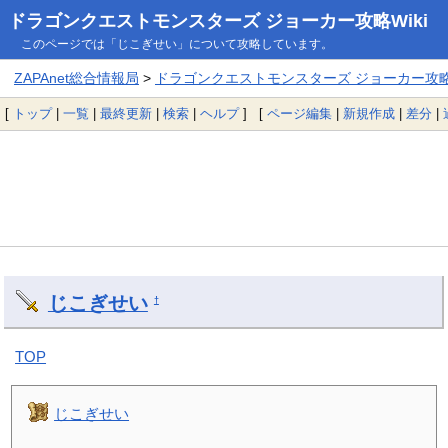
ドラゴンクエストモンスターズ ジョーカー攻略Wiki
このページでは「じこぎせい」について攻略しています。
ZAPAnet総合情報局
>
ドラゴンクエストモンスターズ ジョーカー攻略W
[
トップ
|
一覧
|
最終更新
|
検索
|
ヘルプ
] [
ページ編集
|
新規作成
|
差分
|
じこぎせい
†
TOP
じこぎせい