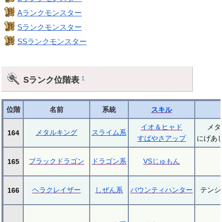
Aランクモンスター
Sランクモンスター
SSランクモンスター
Sランク位階表
†
位階
名前
系統
スキル
イオ＆ヒャド
メタ
メタルキング
スライム系
164
すばやさアップ
にげあ
ブラックドラゴン
ドラゴン系
VSじゅもん
165
ヘラクレイザー
しぜん系
バウンティハンター
テンシ
166