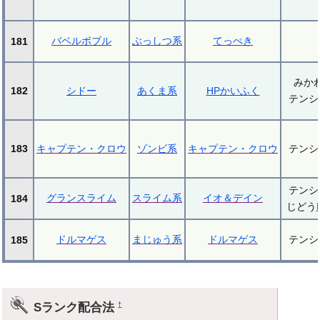
バベルボブル
ぶっしつ系
てっぺき
181
みか
182
シドー
あくま系
HPかいふく
テンシ
183
キャプテン・クロウ
ゾンビ系
キャプテン・クロウ
テンシ
テンシ
グランスライム
スライム系
イオ＆デイン
184
じどう
ドルマゲス
まじゅう系
ドルマゲス
テンシ
185
Sランク配合法
†