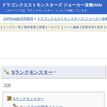
ドラゴンクエストモンスターズ ジョーカー攻略Wiki
このページでは「Sランクモンスター」について攻略しています。
ZAPAnet総合情報局
>
ドラゴンクエストモンスターズ ジョーカー攻略W
[
トップ
|
一覧
|
最終更新
|
検索
|
ヘルプ
] [
ページ編集
|
新規作成
|
差分
|
Sランクモンスター
†
TOP
Sランクモンスター
モンスター位階表メニュー