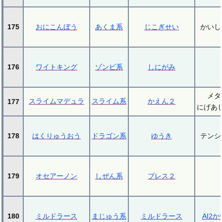
175
おにこんぼう
あくま系
じこぎせい
かいし
176
ワイトキング
ゾンビ系
しにがみ
メタ
スライムマデュラ
スライム系
かえん２
177
にげあ
178
はくりゅうおう
ドラゴン系
ゆうき
テンシ
179
オセアーノン
しぜん系
ブレス２
180
ミルドラース
まじゅう系
ミルドラース
AI2