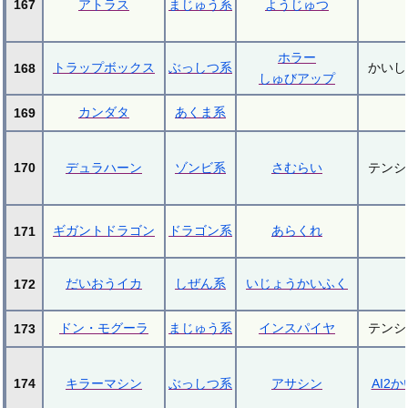
167
アトラス
まじゅう系
ようじゅつ
ホラー
トラップボックス
ぶっしつ系
かいし
168
しゅびアップ
カンダタ
あくま系
169
170
デュラハーン
ゾンビ系
さむらい
テンシ
ギガントドラゴン
ドラゴン系
あらくれ
171
だいおうイカ
しぜん系
いじょうかいふく
172
ドン・モグーラ
まじゅう系
インスパイヤ
テンシ
173
174
キラーマシン
ぶっしつ系
アサシン
AI2