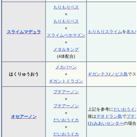
もりもりベス
×
もりもりベス
×
もりもりスライム
を
名も
スライムマデュラ
スライムベホマズン
×
メタルキング
(4体配合)
メカバーン
はくりゅうおう
×
ギガンテス
(
ノビス島
でス
ギガントドラゴン
プチアーノン
×
プチアーノン
上記を参考に
だいおうイ
×
後は
デオドラン島
で
プチ
オセアーノン
だいおうイカ
(
おみあいセンター
の場合
×
だいおうイカ