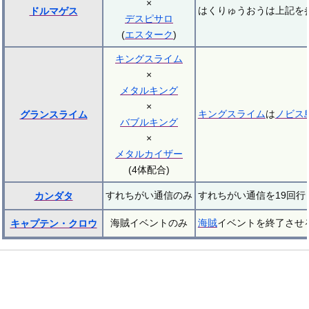
×
はくりゅうおうは上記を
ドルマゲス
デスピサロ
(
エスターク
)
キングスライム
×
メタルキング
×
キングスライム
は
ノビス
グランスライム
バブルキング
×
メタルカイザー
(4体配合)
すれちがい通信のみ
すれちがい通信を19回行
カンダタ
海賊イベントのみ
海賊
イベントを終了させ
キャプテン・クロウ