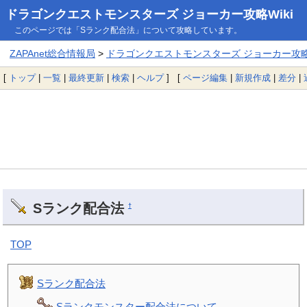
ドラゴンクエストモンスターズ ジョーカー攻略Wiki
このページでは「Sランク配合法」について攻略しています。
ZAPAnet総合情報局
>
ドラゴンクエストモンスターズ ジョーカー攻略W
[
トップ
|
一覧
|
最終更新
|
検索
|
ヘルプ
] [
ページ編集
|
新規作成
|
差分
|
Sランク配合法
†
TOP
Sランク配合法
Sランクモンスター配合法について