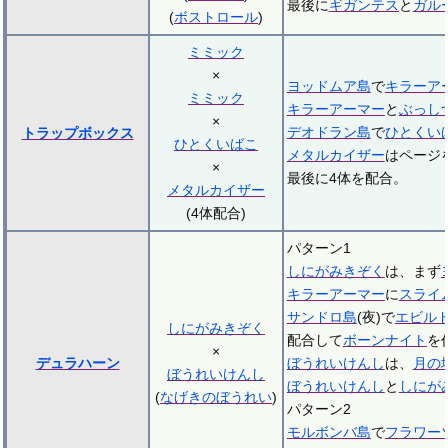
最後に
ギガンテス
と
ガル
(
ボストロール
)
ミミック
×
ヨッドムア島
で
キラーア
ミミック
キラーアーマー
と
ぶっし
×
デオドラン島
で
ひとくい
トラップボックス
ひとくいばこ
メタルカイザー
はページ
×
最後に4体を配合。
メタルカイザー
(4体配合)
パターン1
しにがみきぞく
は、まず
キラーアーマー
に
スライ
サンドロ島
(夜)で
エビル
しにがみきぞく
配合して
ボーンナイト
を
×
デュラハーン
ぼうれいけんし
は、
月の
ぼうれいけんし
ぼうれいけんし
と
しにが
(
なげきのぼうれい
)
パターン2
モルボンバ島
で
フラワー