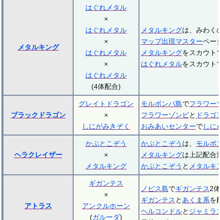
はぐれメタル
×
はぐれメタル
メタルキング
は、みわく
×
マップ出現マスター
ペー
メタルキング
はぐれメタル
メタルキング
をスカウト
×
はぐれメタル
をスカウト
はぐれメタル
(4体配合)
グレイトドラゴン
モルボンバ島
で
フラワー
ブラックドラゴン
×
フラワーゾンビ
と
ドラゴ
しにがみきぞく
おみあいセンター
で
しに
かぶとこぞう
かぶとこぞう
は、
モルボ
ヘラクレイザー
×
メタルキング
は上記配合
メタルキング
かぶとこぞう
と
メタルキ
ギガンテス
ノビス島
で
ギガンテス
2
×
ギガンテス
と
あくま系
を
アトラス
アンクルホーン
ヘルコンドル
と
ジャミラ
(
ガルーダ
)