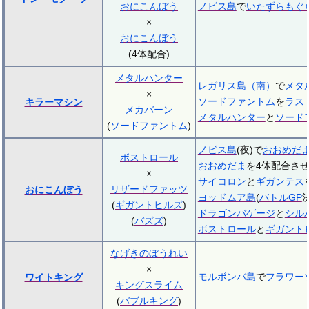
おにこんぼう
ノビス島
で
いたずらもぐ
×
おにこんぼう
(4体配合)
メタルハンター
レガリス島（南）
で
メタ
×
ソードファントム
を
ラス
キラーマシン
メカバーン
メタルハンター
と
ソード
(
ソードファントム
)
ノビス島
(夜)で
おおめだ
ボストロール
おおめだま
を4体配合さ
×
サイコロン
と
ギガンテス
リザードファッツ
おにこんぼう
ヨッドムア島
(
バトルGP
(
ギガントヒルズ
)
ドラゴンバゲージ
と
シル
(
バズズ
)
ボストロール
と
ギガント
なげきのぼうれい
×
モルボンバ島
で
フラワー
ワイトキング
キングスライム
(
バブルキング
)