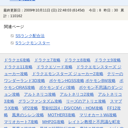
最終更新日：2009年10月11日 (日) 22:48:03
(6145d)
今日：8 昨日：30 累
計：110162
関連ページ
SSランク配合法
Sランクモンスター
ドラクエ6攻略
ドラクエ7攻略
ドラクエ8攻略
ドラクエ9攻略
ドラクエ11攻略
ドラクエソード攻略
ドラクエモンスターズ ジ
ョーカー攻略
ドラクエモンスターズ ジョーカー2攻略
テリーの
ワンダーランド3D攻略
ポケモンHGSS攻略
ポケモンBW攻略
ポ
ケモンORAS攻略
ポケモンダイパ攻略
ポケモン不思議のダンジ
ョン攻略
アルトネリコ攻略
アルトネリコ2攻略
アルトネリコ
3攻略
グランファンタズム攻略
リーズのアトリエ攻略
スマブ
ラX攻略
VP2攻略
聖剣伝説4・DS(COM)・HOM攻略
FF12攻
略
風来のシレン攻略
MOTHER3攻略
マリオカートWii攻略
マリオカート7攻略
MHP2G攻略
レイトン教授と不思議な町攻