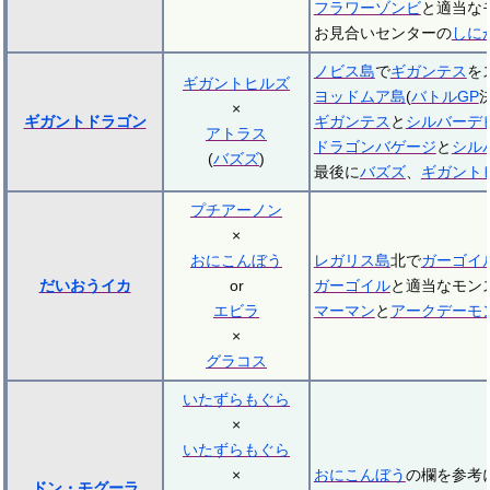
フラワーゾンビ
と適当な
お見合いセンターの
しに
ノビス島
で
ギガンテス
を
ギガントヒルズ
ヨッドムア島
(
バトルGP
×
ギガントドラゴン
ギガンテス
と
シルバーデ
アトラス
ドラゴンバゲージ
と
シル
(
バズズ
)
最後に
バズズ
、
ギガント
プチアーノン
×
おにこんぼう
レガリス島
北で
ガーゴイ
だいおうイカ
or
ガーゴイル
と適当なモン
エビラ
マーマン
と
アークデーモ
×
グラコス
いたずらもぐら
×
いたずらもぐら
×
おにこんぼう
の欄を参考
ドン・モグーラ