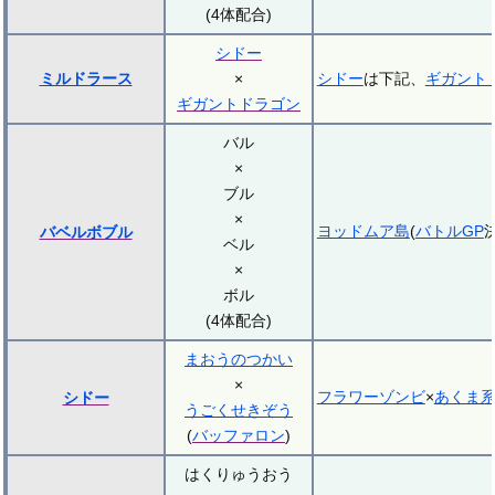
(4体配合)
シドー
ミルドラース
×
シドー
は下記、
ギガント
ギガントドラゴン
バル
×
ブル
×
ヨッドムア島
(
バトルGP
バベルボブル
ベル
×
ボル
(4体配合)
まおうのつかい
×
フラワーゾンビ
×
あくま
シドー
うごくせきぞう
(
バッファロン
)
はくりゅうおう