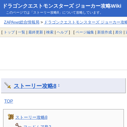
ドラゴンクエストモンスターズ ジョーカー攻略Wiki
このページでは「ストーリー攻略8」について攻略しています。
ZAPAnet総合情報局
>
ドラゴンクエストモンスターズ ジョーカー攻略W
[
トップ
|
一覧
|
最終更新
|
検索
|
ヘルプ
] [
ページ編集
|
新規作成
|
差分
|
ストーリー攻略8
†
TOP
ストーリー攻略8
ヨッドムア島2