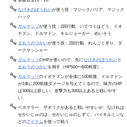
なげきのぼうれい
が使う技：マジックバリア、マジック
ハック
ガルマッゾ
が使う技：2回行動、いてつくはどう、イオ
ナズン、ドルマドン、キルジョーカー、めいそう
まおうのつかい
が使う技：2回行動、れんごくぎり、ダ
ークマッシャー
ガルマッゾ
のHPが多いので、先に
なげきのぼうれい
と
まおうのつかい
を倒す（HP500〜600程度）。
ガルマッゾ
のイオナズンが全体に100前後、ドルマドン
が1体に200前後ダメージを与えてくるので、味方のHP
は300以上欲しい。攻撃力も300以上あると戦いやす
い。
ベホマラー、ザオリクがあると戦いやすいが、なければ
せかいじゅのは、せかいじゅのしずく、バイキルミンな
どの
アイテム
を使って戦う