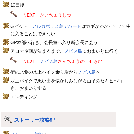
10日後
→NEXT かいちょうしつ
Gピット、
アルカポリス島デパート
はカギがかかっていて中
に入ることはできない
GP本部へ行き、会長室へ入り新会長に会う
アロマ企画が決まるまで、
ノビス島
におまいりに行く
→NEXT
ノビス島
さんちょうの せきひ
街の北側の水上バイク乗り場から
ノビス島
へ
水上バイクで思い出を懐かしみながら山頂のセキヒへ行
き、おまいりする
エンディング
ストーリー攻略9
†