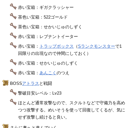
赤い宝箱：ギガクラッシャー
茶色い宝箱：522ゴールド
茶色い宝箱：せかいじゅのしずく
赤い宝箱：レブナントイーター
赤い宝箱：
トラップボックス
（
Sランクモンスター
で1
回限りの出現なので仲間にしておく）
赤い宝箱：せかいじゅのしずく
赤い宝箱：
あんこく
のつえ
BOSS
アトラス
と戦闘
撃破目安レベル：Lv23
ほとんど通常攻撃なので、スクルトなどで守備力を高め
つつ攻撃する。めいそうを使って回復してくるが、気に
せず攻撃し続けると良い。
さらに奥へと進んでいく