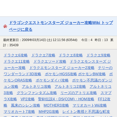
ドラゴンクエストモンスターズ ジョーカー攻略Wiki トップ
ページに戻る
最終更新日：2009年03月14日 (土) 12:11:56
(6354d)
今日：4 昨日：13 累
計：35439
ドラクエ6攻略
ドラクエ7攻略
ドラクエ8攻略
ドラクエ9攻略
ドラクエ11攻略
ドラクエソード攻略
ドラクエモンスターズ ジ
ョーカー攻略
ドラクエモンスターズ ジョーカー2攻略
テリーの
ワンダーランド3D攻略
ポケモンHGSS攻略
ポケモンBW攻略
ポ
ケモンORAS攻略
ポケモンダイパ攻略
ポケモン不思議のダンジ
ョン攻略
アルトネリコ攻略
アルトネリコ2攻略
アルトネリコ
3攻略
グランファンタズム攻略
リーズのアトリエ攻略
スマブ
ラX攻略
VP2攻略
聖剣伝説4・DS(COM)・HOM攻略
FF12攻
略
風来のシレン攻略
MOTHER3攻略
マリオカートWii攻略
マリオカート7攻略
MHP2G攻略
レイトン教授と不思議な町攻