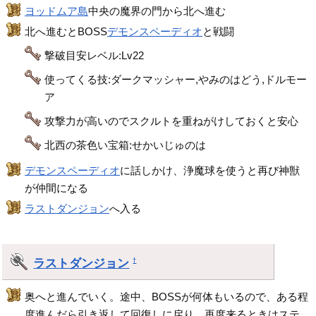
ヨッドムア島
中央の魔界の門から北へ進む
北へ進むとBOSS
デモンスペーディオ
と戦闘
撃破目安レベル:Lv22
使ってくる技:ダークマッシャー,やみのはどう,ドルモー
ア
攻撃力が高いのでスクルトを重ねがけしておくと安心
北西の茶色い宝箱:せかいじゅのは
デモンスペーディオ
に話しかけ、浄魔球を使うと再び神獣
が仲間になる
ラストダンジョン
へ入る
ラストダンジョン
†
奥へと進んでいく。途中、BOSSが何体もいるので、ある程
度進んだら引き返して回復しに戻り、再度来るときはステ