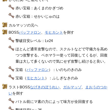
赤い宝箱：あくまのかぎづめ
赤い宝箱：せかいじゅのは
カルマッソの元へ
BOSS
バッファロン
、
モヒカント
を倒す
撃破目安レベル：Lv24
ほとんど通常攻撃なので、スクルトなどで守備力を高め
つつ攻撃する。ベホマラー使って回復してくるが、回復
量は大して多くないので気にせず攻撃し続けると良い。
宝箱（
バッファロン
）：いのちのきのみ
宝箱（
モヒカント
）：ふしぎなきのみ
ラストBOSS
なげきのぼうれい
、
ガルマッゾ
、
まおうのつか
い
を倒す
バトル前にマ素の力によって味方が全回復する
撃破目安Lv：26