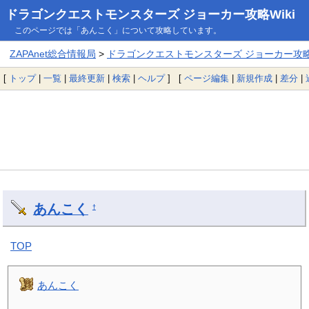
ドラゴンクエストモンスターズ ジョーカー攻略Wiki
このページでは「あんこく」について攻略しています。
ZAPAnet総合情報局
>
ドラゴンクエストモンスターズ ジョーカー攻略W
[
トップ
|
一覧
|
最終更新
|
検索
|
ヘルプ
] [
ページ編集
|
新規作成
|
差分
|
あんこく
†
TOP
あんこく