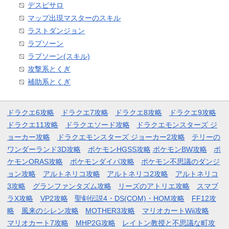
デスピサロ
マップ出現マスターのスキル
ラストダンジョン
ラプソーン
ラプソーン(スキル)
攻撃系とくぎ
補助系とくぎ
ドラクエ6攻略
ドラクエ7攻略
ドラクエ8攻略
ドラクエ9攻略
ドラクエ11攻略
ドラクエソード攻略
ドラクエモンスターズ ジ
ョーカー攻略
ドラクエモンスターズ ジョーカー2攻略
テリーの
ワンダーランド3D攻略
ポケモンHGSS攻略
ポケモンBW攻略
ポ
ケモンORAS攻略
ポケモンダイパ攻略
ポケモン不思議のダンジ
ョン攻略
アルトネリコ攻略
アルトネリコ2攻略
アルトネリコ
3攻略
グランファンタズム攻略
リーズのアトリエ攻略
スマブ
ラX攻略
VP2攻略
聖剣伝説4・DS(COM)・HOM攻略
FF12攻
略
風来のシレン攻略
MOTHER3攻略
マリオカートWii攻略
マリオカート7攻略
MHP2G攻略
レイトン教授と不思議な町攻