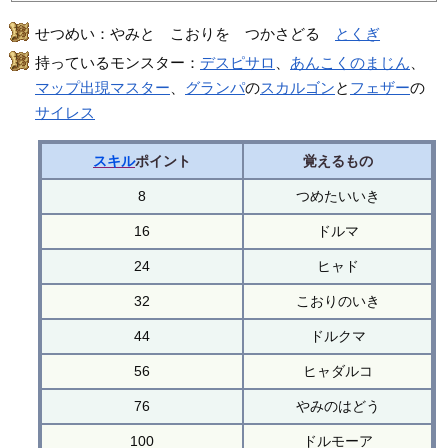
せつめい：やみと こおりを つかさどる
とくぎ
持っているモンスター：
デスピサロ
、
あんこくのまじん
、
マップ出現マスター
、
グランパ
の
スカルゴン
と
フェザー
の
サイレス
スキル
ポイント
覚えるもの
8
つめたいいき
16
ドルマ
24
ヒャド
32
こおりのいき
44
ドルクマ
56
ヒャダルコ
76
やみのはどう
100
ドルモーア