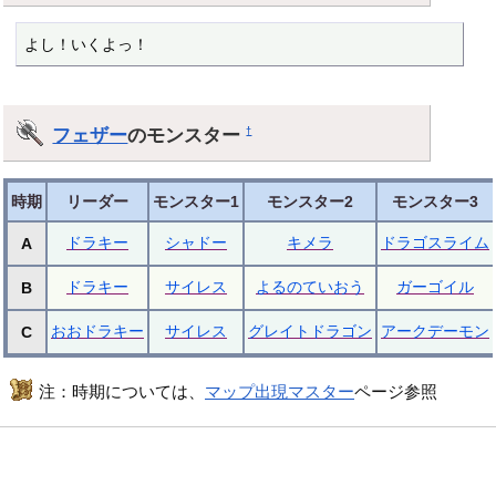
よし！いくよっ！
フェザー
のモンスター
†
時期
リーダー
モンスター1
モンスター2
モンスター3
ドラキー
シャドー
キメラ
ドラゴスライム
A
ドラキー
サイレス
よるのていおう
ガーゴイル
B
おおドラキー
サイレス
グレイトドラゴン
アークデーモン
C
注：時期については、
マップ出現マスター
ページ参照