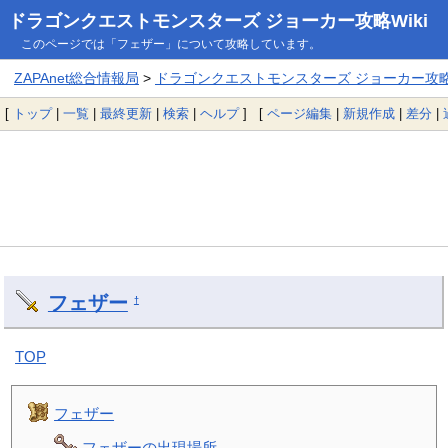
ドラゴンクエストモンスターズ ジョーカー攻略Wiki
このページでは「フェザー」について攻略しています。
ZAPAnet総合情報局
>
ドラゴンクエストモンスターズ ジョーカー攻略W
[
トップ
|
一覧
|
最終更新
|
検索
|
ヘルプ
] [
ページ編集
|
新規作成
|
差分
|
フェザー
†
TOP
フェザー
フェザーの出現場所