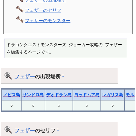
フェザーのセリフ
フェザーのモンスター
ドラゴンクエストモンスターズ ジョーカー攻略の フェザー 
を編集するページです。
フェザー
の出現場所
†
ノビス島
サンドロ島
デオドラン島
ヨッドムア島
レガリス島
モル
○
○
○
○
○
フェザー
のセリフ
†