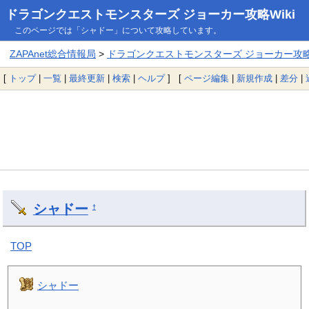
ドラゴンクエストモンスターズ ジョーカー攻略Wiki
このページでは「シャドー」について攻略しています。
ZAPAnet総合情報局
>
ドラゴンクエストモンスターズ ジョーカー攻略W
[
トップ
|
一覧
|
最終更新
|
検索
|
ヘルプ
] [
ページ編集
|
新規作成
|
差分
|
シャドー
†
TOP
シャドー