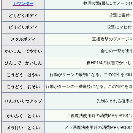
物理攻撃(最低1ダメージ
カウンター
攻撃に毒付
どくどくボディ
攻撃にマヒ付
ビリビリボディ
直接攻撃のダメージを
メタルボディ
会心の一撃が出
かいしん でやすい
自HP1/4の状態でかい
ひんしで かいしん
行動がターンの最初になる。この特性を2体
こうどう はやい
行動がターンの一番最後になる。この特性を2
こうどう おそい
先制をとれる確率が
せんせいりつアップ
回復魔法使用時の消費MPが9/10に
かいふく とくい
メラ系魔法使用時の消費MPが9/10
メラけい とくい