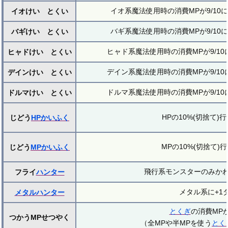
イオ系魔法使用時の消費MPが9/10
イオけい とくい
バギ系魔法使用時の消費MPが9/10
バギけい とくい
ヒャド系魔法使用時の消費MPが9/1
ヒャドけい とくい
デイン系魔法使用時の消費MPが9/1
デインけい とくい
ドルマ系魔法使用時の消費MPが9/1
ドルマけい とくい
HPの10%(切捨て)
じどう
HPかいふく
MPの10%(切捨て)
じどう
MPかいふく
飛行系モンスターのみか
フライ
ハンター
メタル系に+1
メタルハンター
とくぎ
の消費MPが
つかうMPせつやく
（全MPや半MPを使う
とく