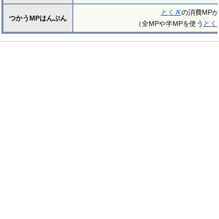
とくぎ
の消費MP
つかうMPはんぶん
（全MPや半MPを使う
とく