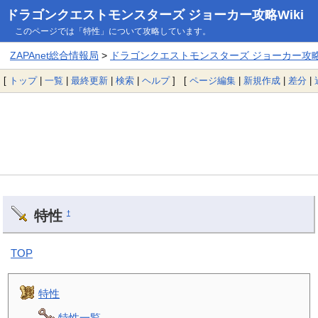
ドラゴンクエストモンスターズ ジョーカー攻略Wiki
このページでは「特性」について攻略しています。
ZAPAnet総合情報局
>
ドラゴンクエストモンスターズ ジョーカー攻略W
[
トップ
|
一覧
|
最終更新
|
検索
|
ヘルプ
] [
ページ編集
|
新規作成
|
差分
|
特性
†
TOP
特性
特性一覧